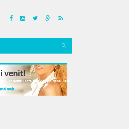
i venit!
nic, iar pentru asta dau vina pe gene. Cele înscrise în ADN-ul femeiesc.
 mai mult
in America am admirat cu cat entuziasm traiesc oamenii in California. Ar fi m