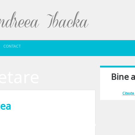
Sari la conținut
CONTACT
etare
Bine a
Îmi place să comu
Citește
tea
 daca pana acum 3 luni am crezut ca fenomenul e general valabil, in vacanta d