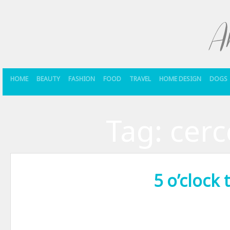
HOME
BEAUTY
FASHION
FOOD
TRAVEL
HOME DESIGN
DOGS
Tag:
cerc
5 o’clock 
Viata ne impinge adesea sa actionam de nevoie si nu din placere. Iar