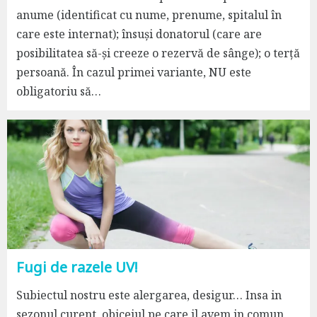
anume (identificat cu nume, prenume, spitalul în
care este internat); însuși donatorul (care are
posibilitatea să-și creeze o rezervă de sânge); o terță
persoană. În cazul primei variante, NU este
obligatoriu să…
Fugi de razele UV!
Subiectul nostru este alergarea, desigur… Insa in
sezonul curent, obiceiul pe care il avem in comun,