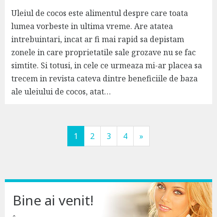
Uleiul de cocos este alimentul despre care toata
lumea vorbeste in ultima vreme. Are atatea
intrebuintari, incat ar fi mai rapid sa depistam
zonele in care proprietatile sale grozave nu se fac
simtite. Si totusi, in cele ce urmeaza mi-ar placea sa
trecem in revista cateva dintre beneficiile de baza
ale uleiului de cocos, atat…
P
o
1
2
3
4
»
s
t
s
Bine ai venit!