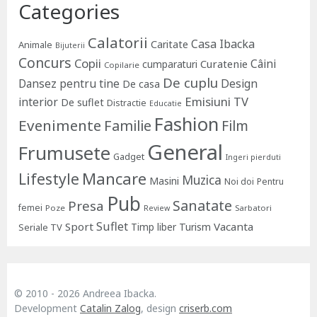
Categories
Calatorii
Casa Ibacka
Caritate
Animale
Bijuterii
Concurs
Copii
Câini
Curatenie
cumparaturi
Copilarie
De cuplu
Dansez pentru tine
Design
De casa
Emisiuni TV
interior
De suflet
Distractie
Educatie
Fashion
Evenimente
Familie
Film
General
Frumusete
Gadget
Ingeri pierduti
Lifestyle
Mancare
Muzica
Masini
Noi doi
Pentru
Pub
Sanatate
Presa
femei
Poze
Sarbatori
Review
Suflet
Sport
Vacanta
Timp liber
Turism
Seriale TV
© 2010 - 2026 Andreea Ibacka.
Development
Catalin Zalog
, design
criserb.com