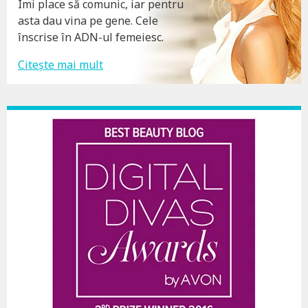
n
Îmi place să comunic, iar pentru
asta dau vina pe gene. Cele
a
înscrise în ADN-ul femeiesc.
v
Citește mai mult
i
g
a
t
i
o
n