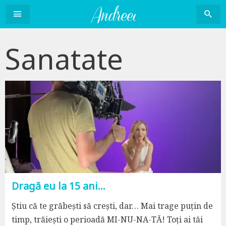
Sari
la
conținut
Sanatate
Dragă eu la 15 ani…
Știu că te grăbești să crești, dar… Mai trage puțin de
timp, trăiești o perioadă MI-NU-NA-TĂ! Toți ai tăi