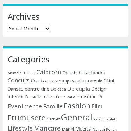
Archives
Archives
Categories
Calatorii
Casa Ibacka
Caritate
Animale
Bijuterii
Concurs
Copii
Câini
Curatenie
cumparaturi
Copilarie
De cuplu
Dansez pentru tine
Design
De casa
Emisiuni TV
interior
De suflet
Distractie
Educatie
Fashion
Evenimente
Familie
Film
General
Frumusete
Gadget
Ingeri pierduti
Lifestyle
Mancare
Muzica
Masini
Noi doi
Pentru