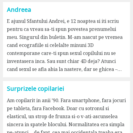
Andreea
E ajunul Sfantului Andrei, e 12 noaptea si iti scriu
pentru ca vreau sa-ti spun povestea prenumelui
meu. Singurul din buletin. M-am nascut pe vremea
cand ecografiile si celelalte minuni 3D
contemporane care-ti spun sexul copilului nu se
inventasera inca. Sau sunt chiar 4D deja? Atunci
cand sexul se afla abia la nastere, dar se ghicea –…
Surprizele copilariei
Am copilarit in anii ’90. Fara smartphone, fara jocuri
pe tableta, fara Facebook. Doar cu sotronul si
elasticul, un strop de frunza si-o v-ati-ascunselea
sincera in spatele blocului. Normalitatea era simpla
pe-atunci… de fapt, cea mai occidentala treaba era