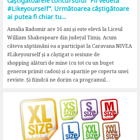
câștigătoarele concursului ”Fii vedetă
#Likeyourself”. Următoarea câștigătoare
ai putea fi chiar tu…
Amalia Radomir are 16 ani și este elevă la Liceul
William Shakespeare din județul Timiș. Acum
câteva săptămâni ea a participat la Caravana NIVEA
#Likeyourself și a câștigat o sesiune de
shopping alături de mine (cu tot cu un buget
generos primit cadou) și o apariție pe coperta unei
reviste. Și fiindcă ne dorim ca programul…