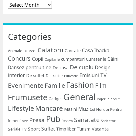
Archives
Categories
Calatorii
Casa Ibacka
Caritate
Animale
Bijuterii
Concurs
Copii
Câini
Curatenie
cumparaturi
Copilarie
De cuplu
Dansez pentru tine
Design
De casa
Emisiuni TV
interior
De suflet
Distractie
Educatie
Fashion
Evenimente
Familie
Film
General
Frumusete
Gadget
Ingeri pierduti
Lifestyle
Mancare
Muzica
Masini
Noi doi
Pentru
Pub
Sanatate
Presa
femei
Poze
Sarbatori
Review
Suflet
Sport
Vacanta
Timp liber
Turism
Seriale TV