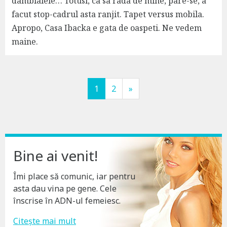
damblalele… Totusi, ca sa rada de mine, pare-se, a
facut stop-cadrul asta ranjit. Tapet versus mobila.
Apropo, Casa Ibacka e gata de oaspeti. Ne vedem
maine.
P
o
1
2
»
s
t
s
Bine ai venit!
n
Îmi place să comunic, iar pentru
asta dau vina pe gene. Cele
a
înscrise în ADN-ul femeiesc.
v
Citește mai mult