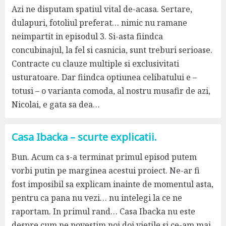
Azi ne disputam spatiul vital de-acasa. Sertare,
dulapuri, fotoliul preferat… nimic nu ramane
neimpartit in episodul 3. Si-asta fiindca
concubinajul, la fel si casnicia, sunt treburi serioase.
Contracte cu clauze multiple si exclusivitati
usturatoare. Dar fiindca optiunea celibatului e –
totusi – o varianta comoda, al nostru musafir de azi,
Nicolai, e gata sa dea…
Casa Ibacka – scurte explicatii.
Bun. Acum ca s-a terminat primul episod putem
vorbi putin pe marginea acestui proiect. Ne-ar fi
fost imposibil sa explicam inainte de momentul asta,
pentru ca pana nu vezi… nu intelegi la ce ne
raportam. In primul rand… Casa Ibacka nu este
despre cum ne povestim noi doi vietile si ce-am mai