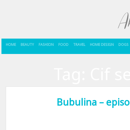
HOME
BEAUTY
FASHION
FOOD
TRAVEL
HOME DESIGN
DOGS
Tag:
Cif s
Bubulina – episo
Cand vine vorba de biciclete, m-as putea numi conservatoare. Cu toat