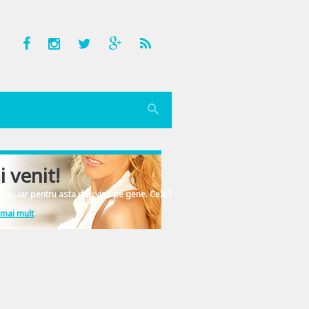
i venit!
nic, iar pentru asta dau vina pe gene. Cele înscrise în ADN-ul femeiesc.
 mai mult
sta? Fiindca in 2013 inca-s fericita posesoare a unei biciclete post-decembris