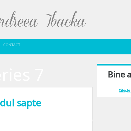
Sari la conținut
CONTACT
eries 7
Bine a
Îmi place să comu
Citește
dul sapte
e ca imi place sa cred ca-s doar o nostalgica cu suflet de artist. De ce spun a