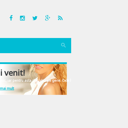
i venit!
nic, iar pentru asta dau vina pe gene. Cele înscrise în ADN-ul femeiesc.
 mai mult
pentru noi, mai ales ca domnul prefera peliculele cu “bang-bang-bum-bum”, nic