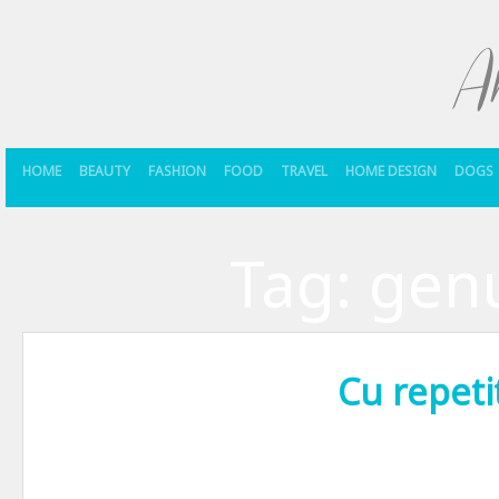
HOME
BEAUTY
FASHION
FOOD
TRAVEL
HOME DESIGN
DOGS
Tag:
gen
Cu repeti
Acum vreo cateva luni am vazut impreuna cu colegu’ un film de dragos