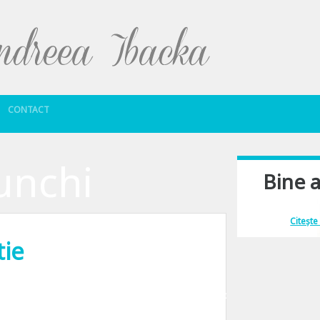
Sari la conținut
CONTACT
unchi
Bine a
Îmi place să comu
Citește
tie
te. Un film din ala de fete, daca ma intelegi. Ceea ce n-a fost tocmai uzual 