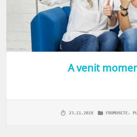
A venit momen
Nu mai încape discuție, toți suntem colecționari de Like-uri dobândi
,
23.11.2018
FRUMUSETE
P