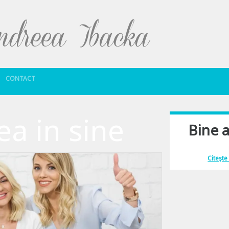
Sari la conținut
CONTACT
ea in sine
Bine a
Îmi place să comu
Citește