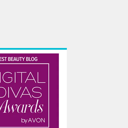
lui mobil, le ținem minte și, atunci când este cazul, ne mândrim cu numărul l