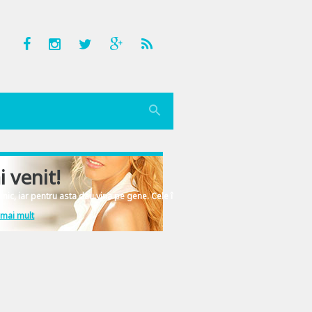
i venit!
nic, iar pentru asta dau vina pe gene. Cele înscrise în ADN-ul femeiesc.
 mai mult