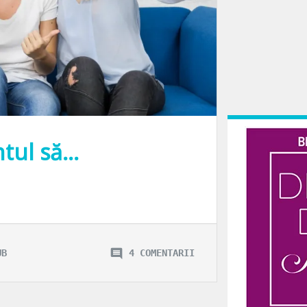
tul să…
te în social media. Nu degeaba le contorizăm la fiecare verificare a telefonu
UB
4 COMENTARII