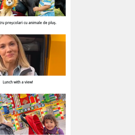
tru preșcolari cu animale de pluș.
Lunch with a view!