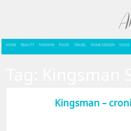
HOME
BEAUTY
FASHION
FOOD
TRAVEL
HOME DESIGN
DOGS
Tag:
Kingsman Se
Kingsman – croni
Daca ti-ai propus sa ajungi in cinema zilele acestea, iti recomand s