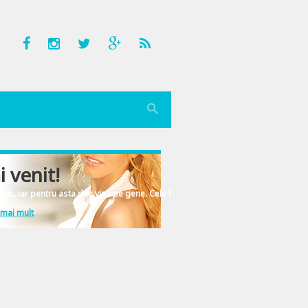
i venit!
nic, iar pentru asta dau vina pe gene. Cele înscrise în ADN-ul femeiesc.
 mai mult
L. Jackson, Colin Firth si Michael Caine, cotat cu un bine meritat 8,2 pe IMDb