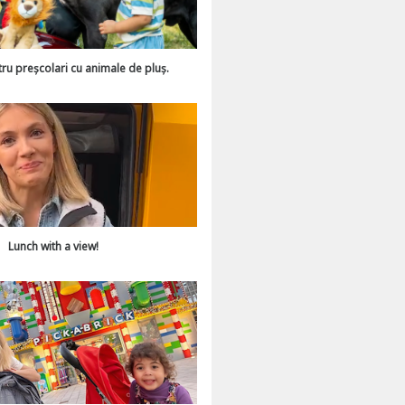
tru preșcolari cu animale de pluș.
Lunch with a view!