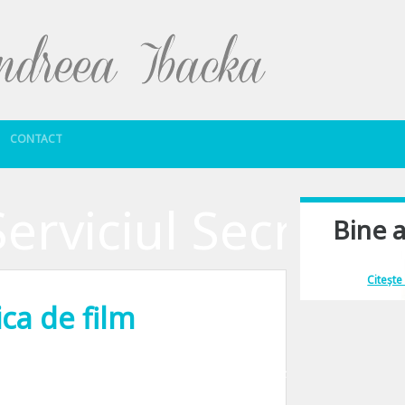
Sari la conținut
CONTACT
rviciul Secret
Bine a
Îmi place să comu
Citește
ca de film
a mergi sa vezi ”Kingsman: The Secret Service”. Un film de actiune cu Samuel 