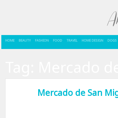
HOME
BEAUTY
FASHION
FOOD
TRAVEL
HOME DESIGN
DOGS
Tag:
Mercado de
Mercado de San Mig
Pentru ca – nu-i asa – totul trece prin stomac, de vreo cateva zile i