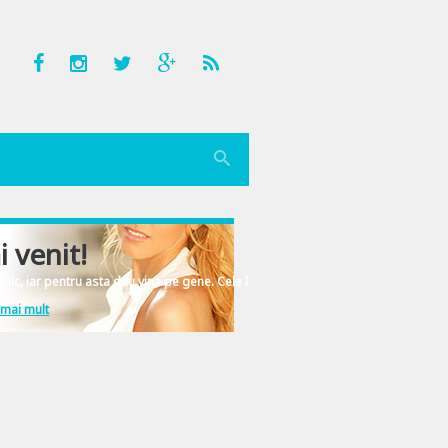
i venit!
nic, iar pentru asta dau vina pe gene. Cele înscrise în ADN-ul femeiesc.
 mai mult
si atunci informatia devine utila. Si ca sa fie treaba clara, va spun din capul