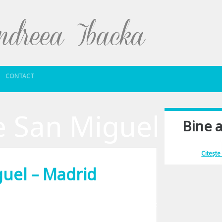
Sari la conținut
CONTACT
 San Miguel
Bine a
Îmi place să comu
Citește
uel – Madrid
mi doresc sa va povestesc ce-am mancat noi in Spania. Poate ajungeti prin zona 