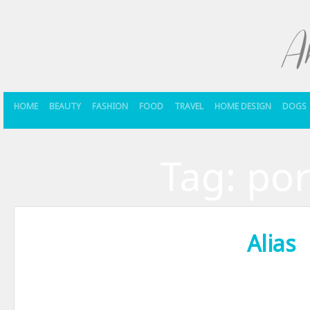
HOME
BEAUTY
FASHION
FOOD
TRAVEL
HOME DESIGN
DOGS
Tag:
por
Alias
Traim in era vitezei. O era in care comunicarea rapida si simpla est