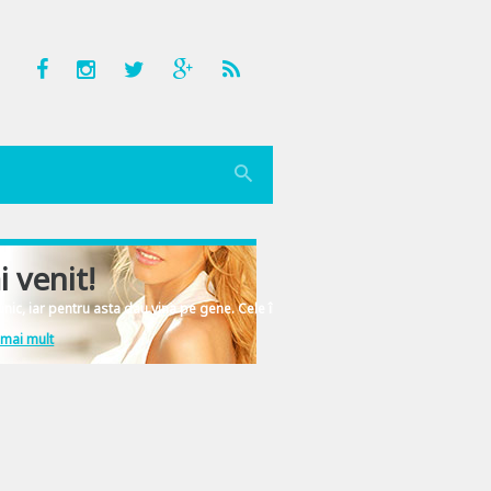
i venit!
nic, iar pentru asta dau vina pe gene. Cele înscrise în ADN-ul femeiesc.
 mai mult
e la un apel telefonic. Probabil astea sunt motivele pentru care mai tot omul