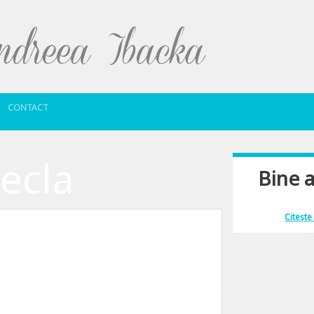
Sari la conținut
CONTACT
ecla
Bine a
Îmi place să comu
Citește
e vitala. Timpul inseamna bani. Iar distanta fizica dintre 2 persoane se reduc