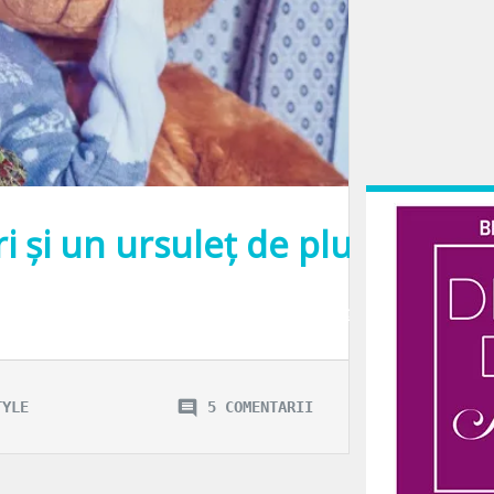
i și un ursuleț de pluș.
te blând câta mai plușul… Genul de jucărie gigantică după care orice copil tân
TYLE
5 COMENTARII