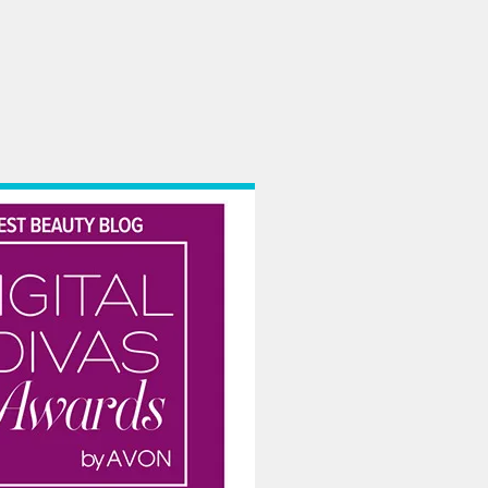
jește, măcar o dată în viață. Pe principiul ”mai bine mai târziu decât nicioda