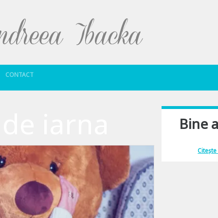
Sari la conținut
CONTACT
 de iarna
Bine a
Îmi place să comu
Citește