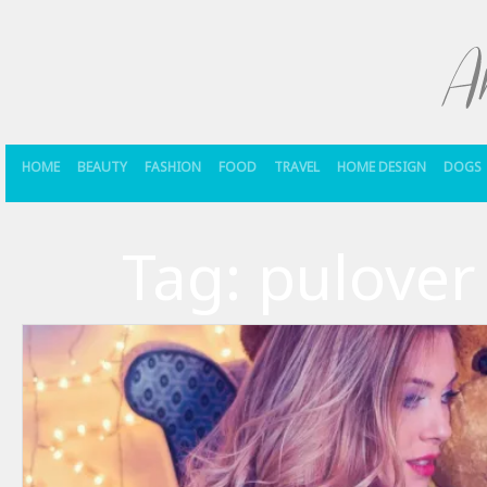
HOME
BEAUTY
FASHION
FOOD
TRAVEL
HOME DESIGN
DOGS
Tag:
pulover