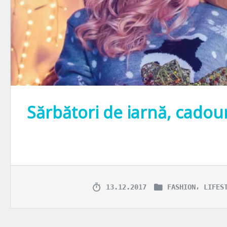
Sărbători de iarnă, cadour
Impropriu spus ”ursuleț”, știu. Din fotografiile ce urmează ne priveș
,
13.12.2017
FASHION
LIFES