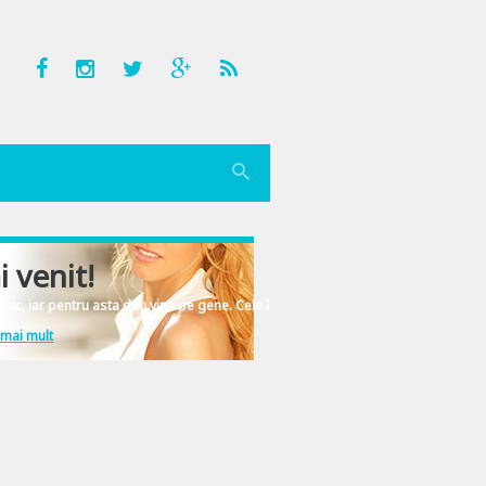
i venit!
nic, iar pentru asta dau vina pe gene. Cele înscrise în ADN-ul femeiesc.
 mai mult