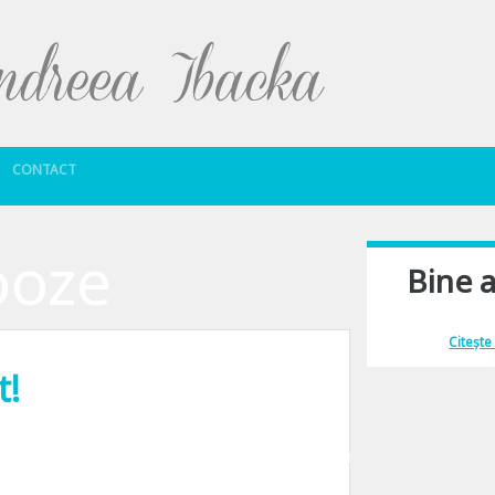
Sari la conținut
CONTACT
ooze
Bine a
Îmi place să comu
Citește
t!
are din 9 in 9 minute? Si cam de cate ori faci asta pana sa te dai jos din pat