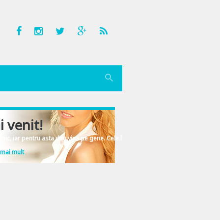
i venit!
nic, iar pentru asta dau vina pe gene. Cele înscrise în ADN-ul femeiesc.
 mai mult
? Oare 9 minute in plus de somn ne ajuta sa fim mai fresh pe timpul zilei? Sau