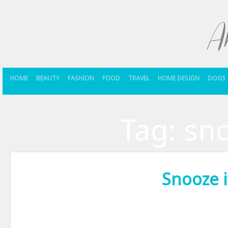
HOME
BEAUTY
FASHION
FOOD
TRAVEL
HOME DESIGN
DOGS
Tag:
sn
Snooze i
Recunoaste, nu-i asa ca in fiecare dimineata amani alarma desteptato