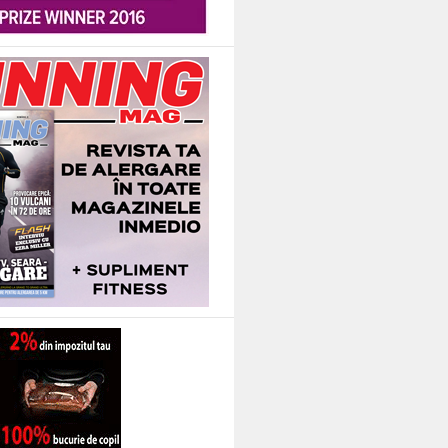
 Romania. Magazinul Stefanel si-a deschis portile in Piata Romana. Si bine a fa