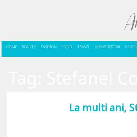
HOME
BEAUTY
FASHION
FOOD
TRAVEL
HOME DESIGN
DOGS
Tag:
Stefanel C
La multi ani, S
Saptamana asta s-au implinit 2 ani de la inaugurarea Stefanel Concep