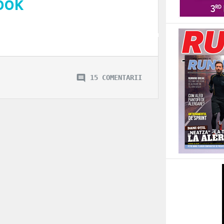
ook
a, am onorat in seara asta invitatia la deschiderea primului Concept Store din
15 COMENTARII