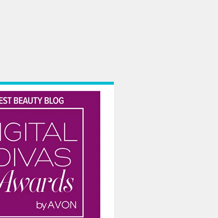
 multa muzica si voie buna – fie, si ceva cocktail-uri colorate – 1 an de la mar