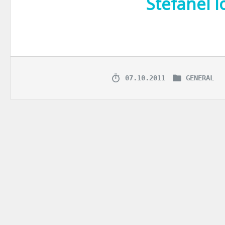
Stefanel l
Printre ore de repetitii, pasi de dans si nenumarate drumuri la Bufte
07.10.2011
GENERAL