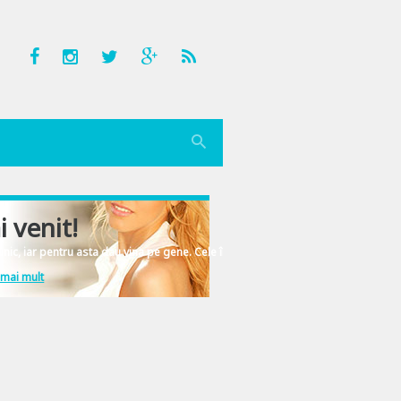
i venit!
nic, iar pentru asta dau vina pe gene. Cele înscrise în ADN-ul femeiesc.
 mai mult
 Romana s-a incins o petrecere de toata frumusetea. In poze port: tinuta Stefa