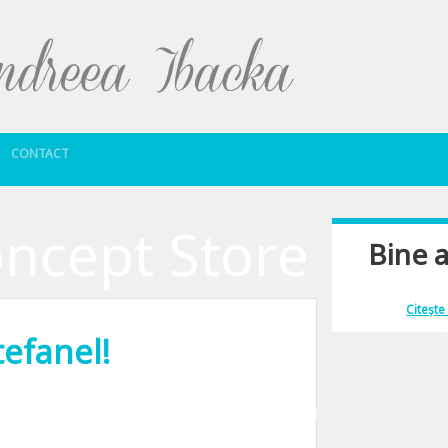
Sari la conținut
CONTACT
oncept Store
Bine a
Îmi place să comu
Citește
tefanel!
t Store in Bucuresti. Si fiindca asa zi festiva e motiv de sarbatoare, in Piata