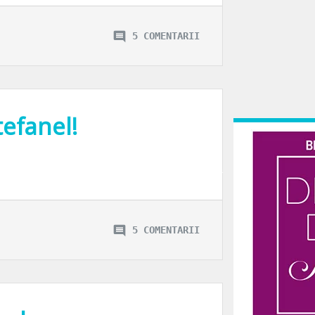
5 COMENTARII
tefanel!
a – Stefanel Concept Store, vezi aici. Iar aseara, Piata Romana a sarbatorit cu
5 COMENTARII