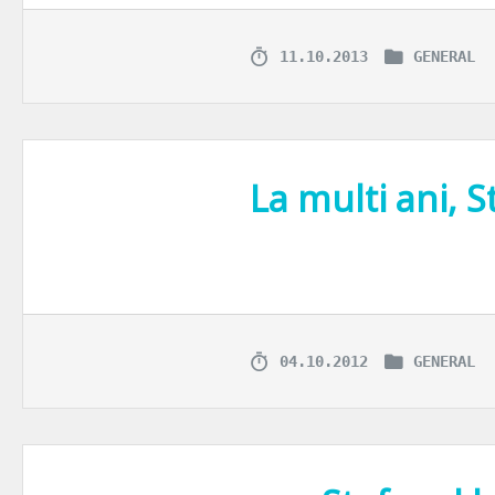
11.10.2013
GENERAL
La multi ani, S
Anul trecut magazinul Stefanel si-a deschis portile intr-o locatie nou
04.10.2012
GENERAL