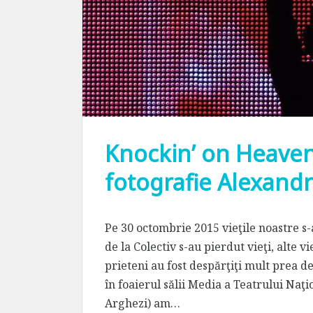
Knockin’ on Heaven’
fotografie Alexand
Pe 30 octombrie 2015 vieţile noastre s
de la Colectiv s-au pierdut vieţi, alte vi
prieteni au fost despărţiţi mult prea d
în foaierul sălii Media a Teatrului Naţ
Arghezi) am…