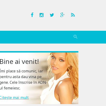
Bine ai venit!
Îmi place să comunic, iar
pentru asta dau vina pe
gene. Cele înscrise în ADN-
ul femeiesc.
Citește mai mult