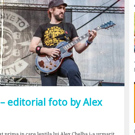
 editorial foto by Alex
st prima in care lentila lui Alex Chelba i-a urmarit