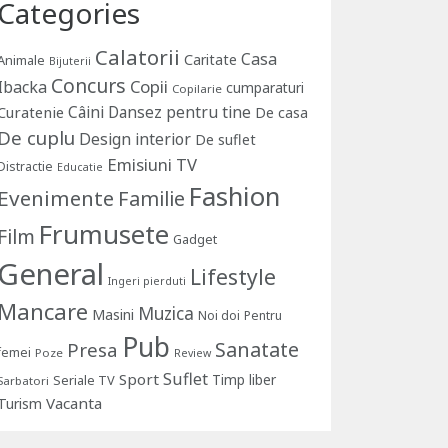
Categories
Calatorii
Casa
Caritate
Animale
Bijuterii
Concurs
Copii
Ibacka
cumparaturi
Copilarie
Câini
Dansez pentru tine
Curatenie
De casa
De cuplu
Design interior
De suflet
Emisiuni TV
Distractie
Educatie
Fashion
Evenimente
Familie
Frumusete
Film
Gadget
General
Lifestyle
Ingeri pierduti
Mancare
Muzica
Masini
Noi doi
Pentru
Pub
Sanatate
Presa
femei
Poze
Review
Suflet
Sport
Timp liber
Seriale TV
Sarbatori
Vacanta
Turism