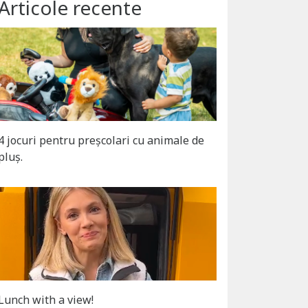
Articole recente
4 jocuri pentru preșcolari cu animale de
pluș.
Lunch with a view!