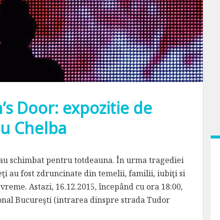
s Door: expozitie de
ru Chelba
-au schimbat pentru totdeauna. În urma tragediei
eţi au fost zdruncinate din temelii, familii, iubiţi si
evreme. Astazi, 16.12.2015, începând cu ora 18:00,
ional Bucureşti (intrarea dinspre strada Tudor