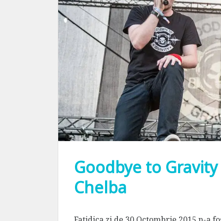
Goodbye to Gravity –
Chelba
Fatidica zi de 30 Octombrie 2015 n-a fo