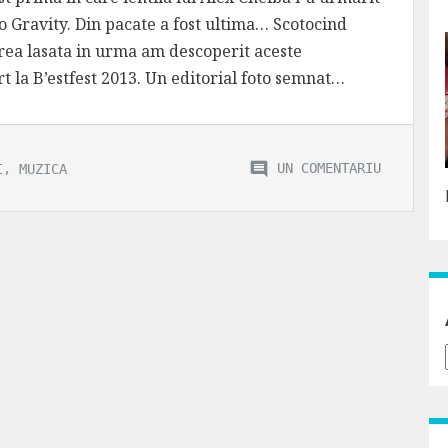
o Gravity. Din pacate a fost ultima… Scotocind
irea lasata in urma am descoperit aceste
rt la B’estfest 2013. Un editorial foto semnat…
,
UN COMENTARIU
I
MUZICA