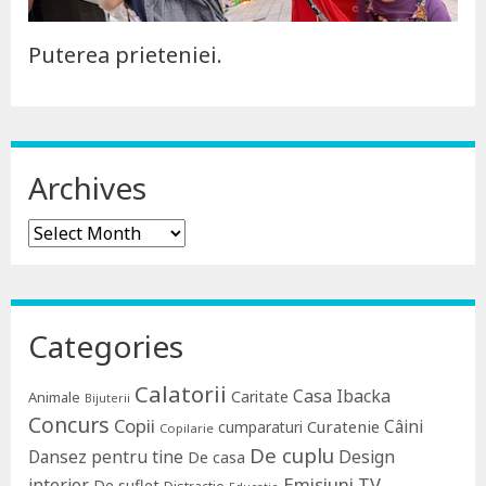
Puterea prieteniei.
Archives
Archives
Categories
Calatorii
Casa Ibacka
Caritate
Animale
Bijuterii
Concurs
Copii
Câini
Curatenie
cumparaturi
Copilarie
De cuplu
Dansez pentru tine
Design
De casa
Emisiuni TV
interior
De suflet