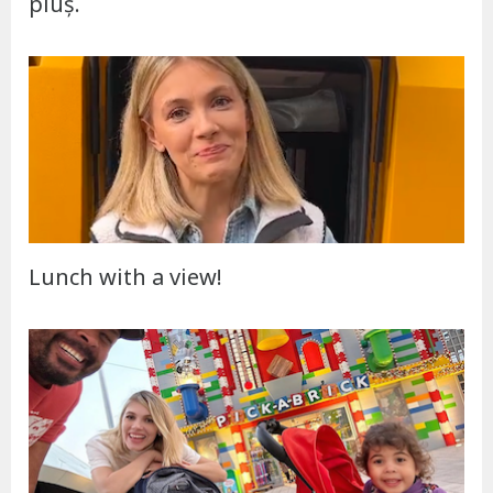
pluș.
Lunch with a view!