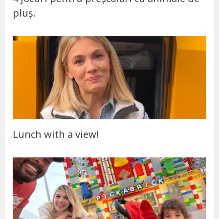
pluș.
Lunch with a view!