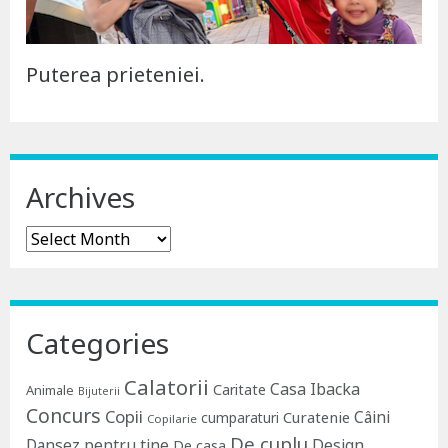
Puterea prieteniei.
Archives
Archives
Categories
Calatorii
Casa Ibacka
Caritate
Animale
Bijuterii
Concurs
Copii
Câini
Curatenie
cumparaturi
Copilarie
De cuplu
Dansez pentru tine
Design
De casa