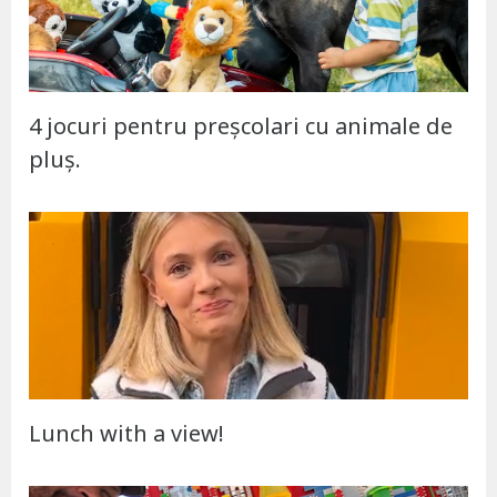
4 jocuri pentru preșcolari cu animale de
pluș.
Lunch with a view!