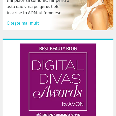
Îmi place să comunic, iar pentru
asta dau vina pe gene. Cele
înscrise în ADN-ul femeiesc.
Citește mai mult