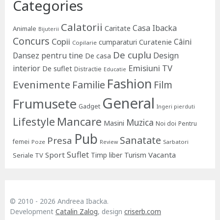
Categories
Calatorii
Casa Ibacka
Caritate
Animale
Bijuterii
Concurs
Copii
Câini
Curatenie
cumparaturi
Copilarie
De cuplu
Dansez pentru tine
Design
De casa
Emisiuni TV
interior
De suflet
Distractie
Educatie
Fashion
Evenimente
Familie
Film
General
Frumusete
Gadget
Ingeri pierduti
Lifestyle
Mancare
Muzica
Masini
Noi doi
Pentru
Pub
Sanatate
Presa
femei
Poze
Sarbatori
Review
Suflet
Sport
Vacanta
Timp liber
Turism
Seriale TV
© 2010 - 2026 Andreea Ibacka.
Development
Catalin Zalog
, design
criserb.com