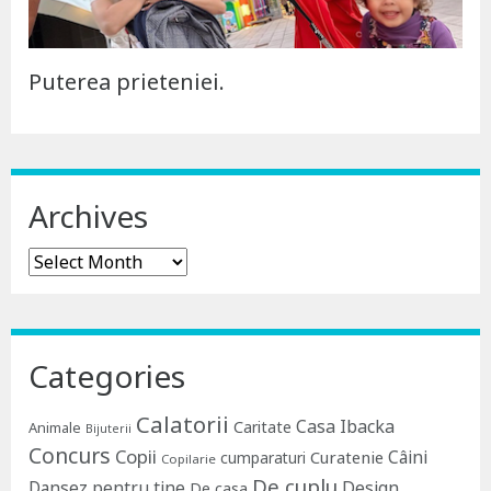
Puterea prieteniei.
Archives
Archives
Categories
Calatorii
Casa Ibacka
Caritate
Animale
Bijuterii
Concurs
Copii
Câini
Curatenie
cumparaturi
Copilarie
De cuplu
Dansez pentru tine
Design
De casa