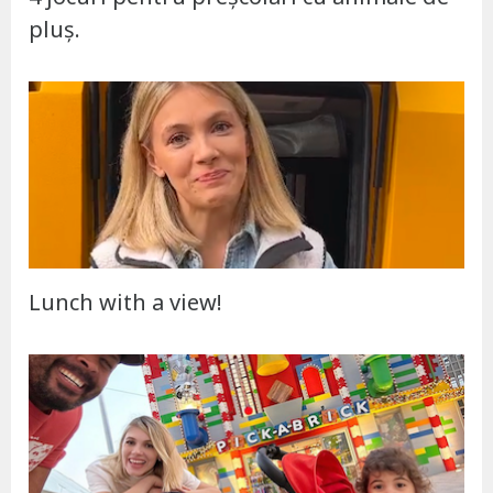
pluș.
Lunch with a view!