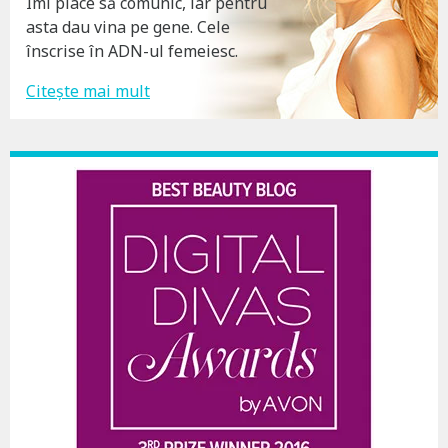
Îmi place să comunic, iar pentru
asta dau vina pe gene. Cele
înscrise în ADN-ul femeiesc.
Citește mai mult