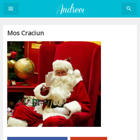
Sari
la
conținut
Mos Craciun