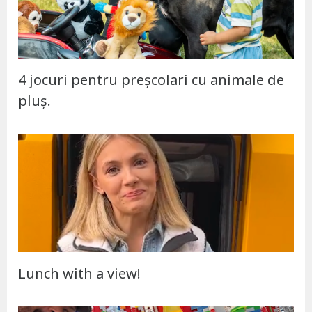
4 jocuri pentru preșcolari cu animale de
pluș.
Lunch with a view!