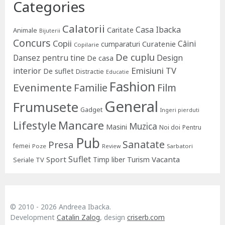
Categories
Calatorii
Casa Ibacka
Caritate
Animale
Bijuterii
Concurs
Copii
Câini
Curatenie
cumparaturi
Copilarie
De cuplu
Dansez pentru tine
Design
De casa
Emisiuni TV
interior
De suflet
Distractie
Educatie
Fashion
Evenimente
Familie
Film
General
Frumusete
Gadget
Ingeri pierduti
Lifestyle
Mancare
Muzica
Masini
Noi doi
Pentru
Pub
Sanatate
Presa
femei
Poze
Sarbatori
Review
Suflet
Sport
Vacanta
Timp liber
Turism
Seriale TV
© 2010 - 2026 Andreea Ibacka.
Development
Catalin Zalog
, design
criserb.com