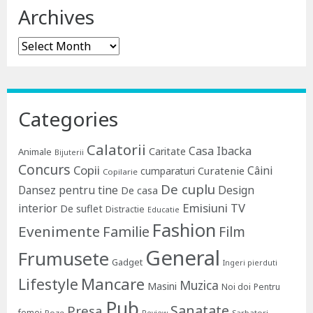
Archives
Archives
Categories
Calatorii
Casa Ibacka
Caritate
Animale
Bijuterii
Concurs
Copii
Câini
Curatenie
cumparaturi
Copilarie
De cuplu
Dansez pentru tine
Design
De casa
Emisiuni TV
interior
De suflet
Distractie
Educatie
Fashion
Evenimente
Familie
Film
General
Frumusete
Gadget
Ingeri pierduti
Lifestyle
Mancare
Muzica
Masini
Noi doi
Pentru
Pub
Sanatate
Presa
femei
Poze
Sarbatori
Review