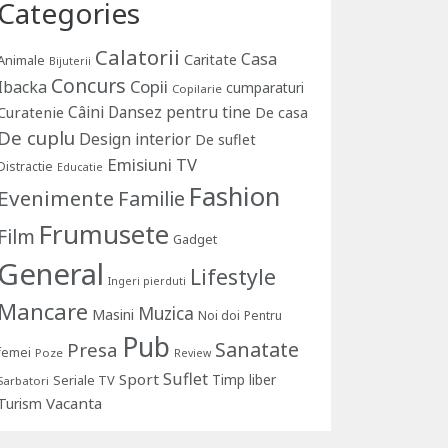
Categories
Calatorii
Casa
Caritate
Animale
Bijuterii
Concurs
Copii
Ibacka
cumparaturi
Copilarie
Câini
Dansez pentru tine
Curatenie
De casa
De cuplu
Design interior
De suflet
Emisiuni TV
Distractie
Educatie
Fashion
Evenimente
Familie
Frumusete
Film
Gadget
General
Lifestyle
Ingeri pierduti
Mancare
Muzica
Masini
Noi doi
Pentru
Pub
Sanatate
Presa
femei
Poze
Review
Suflet
Sport
Timp liber
Seriale TV
Sarbatori
Vacanta
Turism