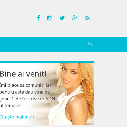
Bine ai venit!
Îmi place să comunic, iar
pentru asta dau vina pe
gene. Cele înscrise în ADN-
ul femeiesc.
Citește mai mult