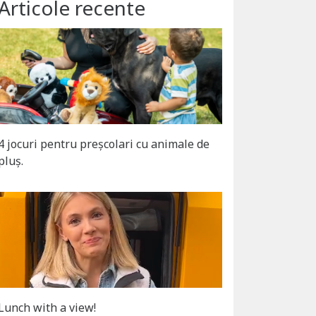
Articole recente
4 jocuri pentru preșcolari cu animale de
pluș.
Lunch with a view!