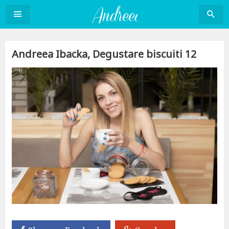
Sari
la
conținut
Andreea Ibacka, Degustare biscuiti 12