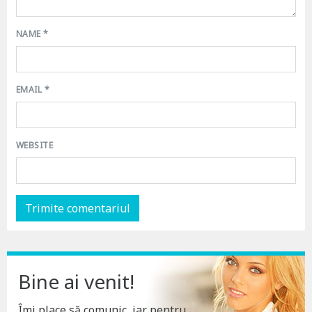
NAME
*
EMAIL
*
WEBSITE
Bine ai venit!
Îmi place să comunic, iar pentru