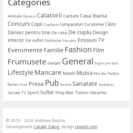
Categories
Calatorii
Casa Ibacka
Caritate
Animale
Bijuterii
Concurs
Copii
Câini
Curatenie
cumparaturi
Copilarie
De cuplu
Dansez pentru tine
Design
De casa
Emisiuni TV
interior
De suflet
Distractie
Educatie
Fashion
Evenimente
Familie
Film
General
Frumusete
Gadget
Ingeri pierduti
Lifestyle
Mancare
Muzica
Masini
Noi doi
Pentru
Pub
Sanatate
Presa
femei
Poze
Sarbatori
Review
Suflet
Sport
Vacanta
Timp liber
Turism
Seriale TV
© 2010 - 2026 Andreea Ibacka.
Development
Catalin Zalog
, design
criserb.com