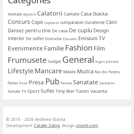
Categories
Calatorii
Casa Ibacka
Caritate
Animale
Bijuterii
Concurs
Copii
Câini
Curatenie
cumparaturi
Copilarie
De cuplu
Dansez pentru tine
Design
De casa
Emisiuni TV
interior
De suflet
Distractie
Educatie
Fashion
Evenimente
Familie
Film
General
Frumusete
Gadget
Ingeri pierduti
Lifestyle
Mancare
Muzica
Masini
Noi doi
Pentru
Pub
Sanatate
Presa
femei
Poze
Sarbatori
Review
Suflet
Sport
Vacanta
Timp liber
Turism
Seriale TV
© 2010 - 2026 Andreea Ibacka.
Development
Catalin Zalog
, design
criserb.com