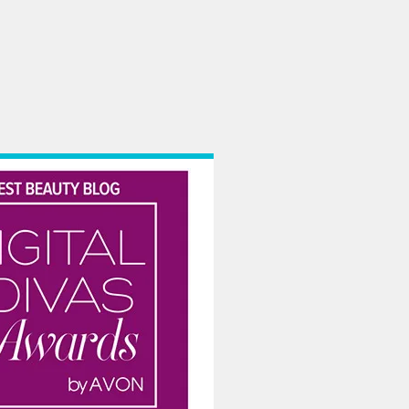
i de sarcină.
arte încărcat, sarcina ușoară mi-a permis să mă ocup de toate cu zâmbetul pe 