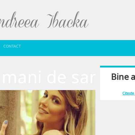
Sari la conținut
CONTACT
amani de sarcina
Bine a
Îmi place să comu
Citește