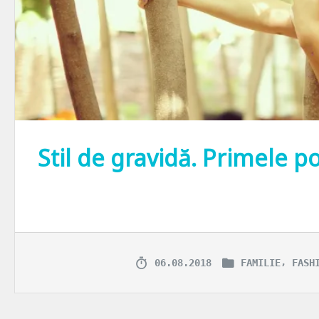
Stil de gravidă. Primele p
Dacă aș avea timp să-ți povestesc câte mi se întâmplă în perioada a
,
06.08.2018
FAMILIE
FASH