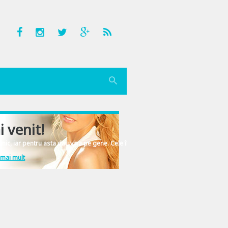
i venit!
nic, iar pentru asta dau vina pe gene. Cele înscrise în ADN-ul femeiesc.
 mai mult