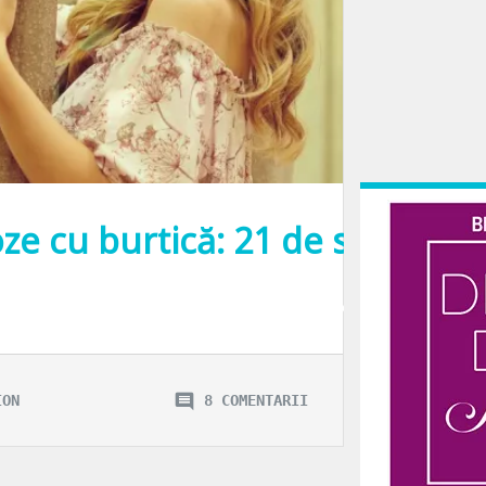
oze cu burtică: 21 de săptămân
ceasta… 2018 a fost anul meu, asta este clar! Și chiar dacă am un program fo
ION
8 COMENTARII