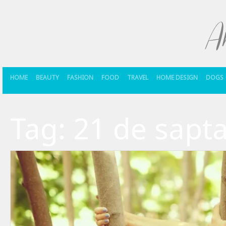
HOME
BEAUTY
FASHION
FOOD
TRAVEL
HOME DESIGN
DOGS
Tag:
21 de sapt