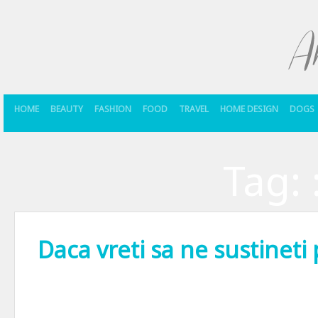
HOME
BEAUTY
FASHION
FOOD
TRAVEL
HOME DESIGN
DOGS
Tag:
Daca vreti sa ne sustineti
… o puteti face in mai multe feluri. Puteti trimite link-ul asta (htt