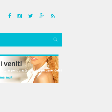
i venit!
nic, iar pentru asta dau vina pe gene. Cele înscrise în ADN-ul femeiesc.
 mai mult
cebook, mail sau alta metoda. Puteti prelua bannerele de mai jos pe blogurile vo