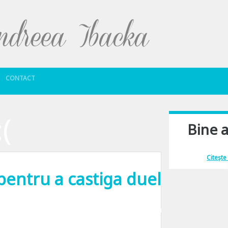
Sari la conținut
CONTACT
:(
Bine a
Îmi place să comu
Citește
 pentru a castiga duelul…
p://andreeapatrascu.ro/dansez-pentru-tine/) prietenilor vostri pe messenger, Fa