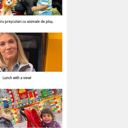
tru preșcolari cu animale de pluș.
Lunch with a view!