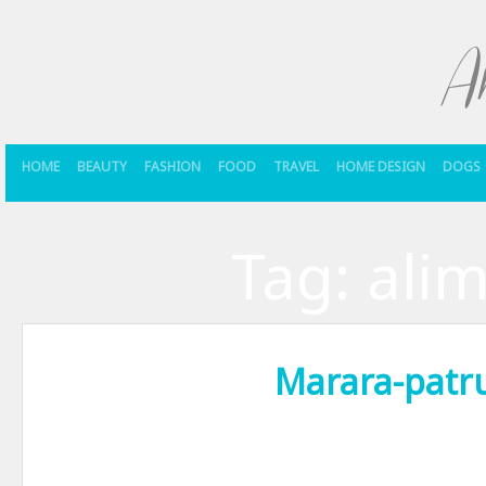
HOME
BEAUTY
FASHION
FOOD
TRAVEL
HOME DESIGN
DOGS
Tag:
ali
Marara-patr
De regula merg singura sa cumpar de-ale gurii. Ma organizez rapid, um