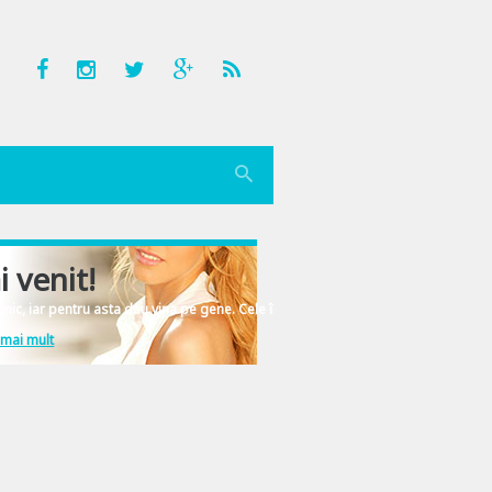
i venit!
nic, iar pentru asta dau vina pe gene. Cele înscrise în ADN-ul femeiesc.
 mai mult
 dinafara standurile de la supermarket, asa ca pot face aprovizionarea si cu o