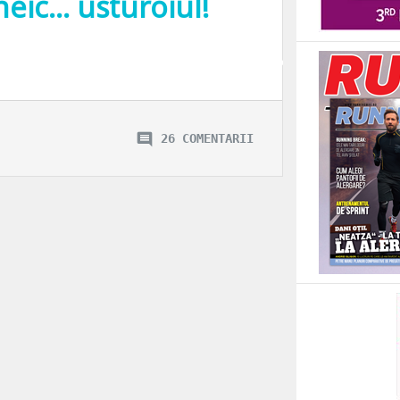
neic… usturoiul!
nceput in copilarie, iar o data cu trecerea anilor, s-a dezvoltat si s-a sudat.
26 COMENTARII