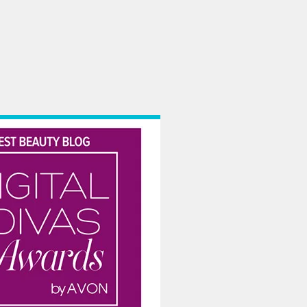
r
 anti-sociale in anii terminali sau in perioadele de sesiune, pe motiv de studiu 