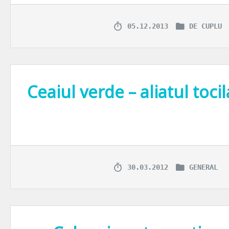
05.12.2013
DE CUPLU
Ceaiul verde – aliatul tocil
Candva demult – imediat dupa Paleolitic pare-mi-se, la cate s-au intam
30.03.2012
GENERAL