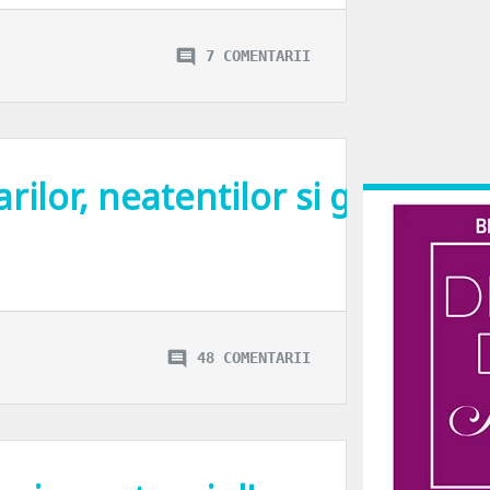
7 COMENTARII
arilor, neatentilor si grasunilo
plat intre timp – am fost eleva si studenta. Una destul de tocilara, cu tendinte
48 COMENTARII