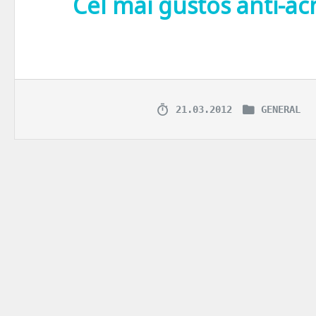
Cel mai gustos anti-ac
Stiu cum suna asta dar va spun sincer ca… relatia mea cu usturoiul a i
21.03.2012
GENERAL