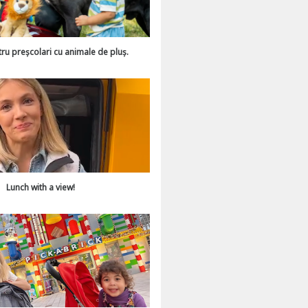
tru preșcolari cu animale de pluș.
Lunch with a view!