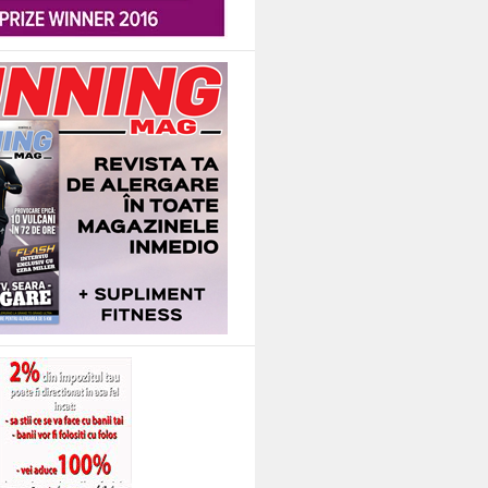
 Acum vreo 20 de ani, bunica imi dadea zilnic sa mananc cate un catel gol de us