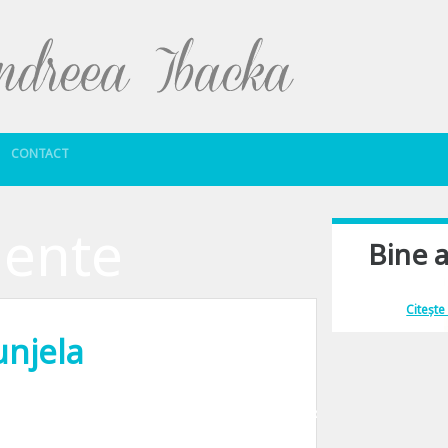
Sari la conținut
CONTACT
mente
Bine a
Îmi place să comu
Citește
unjela
plu cosul si le inghesui pe toate in portbagaj cat ai zice peste. Am invatat pe