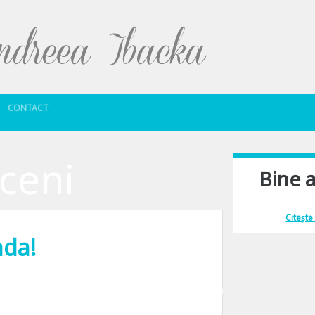
Sari la conținut
CONTACT
ceni
Bine a
Îmi place să comu
Citește
ada!
ct de sezon, dar chiar asa a doua zi dupa ce am scris eu despre asta si-a adus 