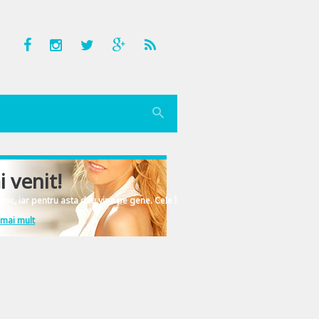
i venit!
nic, iar pentru asta dau vina pe gene. Cele înscrise în ADN-ul femeiesc.
 mai mult
si el aminte ca il preocupa deszapezirea!?! Si mai face si misto de mine, cica