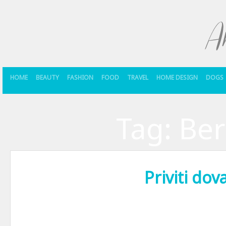
HOME
BEAUTY
FASHION
FOOD
TRAVEL
HOME DESIGN
DOGS
Tag:
Ber
Priviti dov
Ce spuneam despre plagiere? Priviti dovada… Bine, bine, o fi un subie