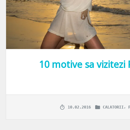
10 motive sa vizitezi
Ti-am mentionat in repetate randuri cat de mult imi place sa calator
,
10.02.2016
CALATORII