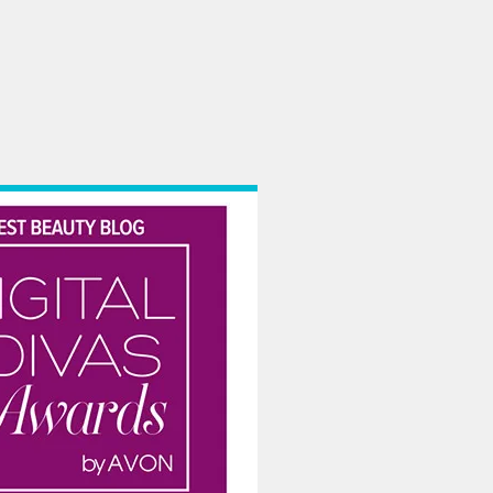
mit cu bratele deschise recomandarile mele de vacanta. Si indiferent ca a fost