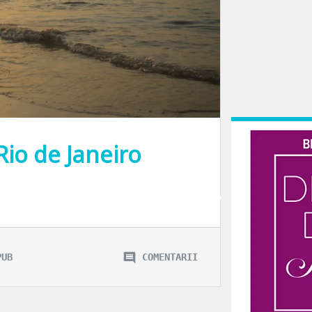
 Rio de Janeiro
esc. De altfel, dat fiind feedback-ul tau pe zona de Travel, as spune ca ai pri
PUB
COMENTARII