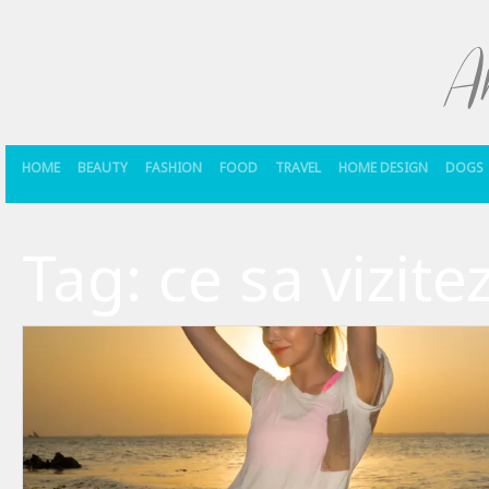
HOME
BEAUTY
FASHION
FOOD
TRAVEL
HOME DESIGN
DOGS
Tag:
ce sa vizite