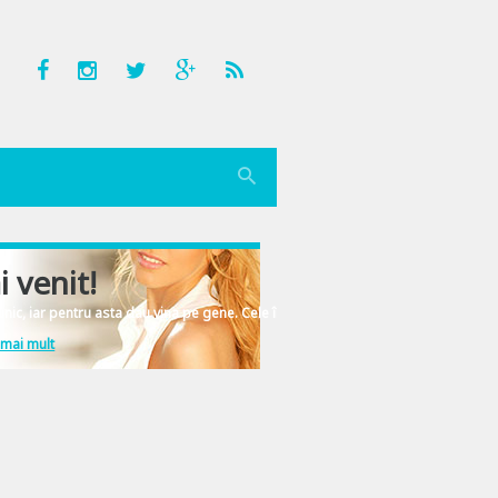
o
i venit!
nic, iar pentru asta dau vina pe gene. Cele înscrise în ADN-ul femeiesc.
 mai mult