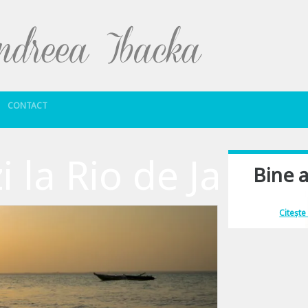
Sari la conținut
CONTACT
zi la Rio de Janeir
Bine a
Îmi place să comu
Citește