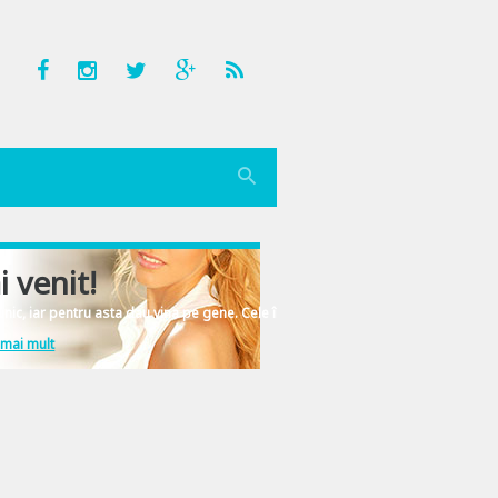
i venit!
nic, iar pentru asta dau vina pe gene. Cele înscrise în ADN-ul femeiesc.
 mai mult
usete si ingrijire, cumparaturi, vacante exotice, localuri cu eticheta. Iar eu 