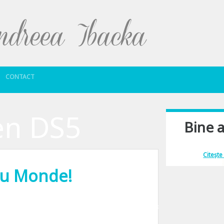
Sari la conținut
CONTACT
en DS5
Bine a
Îmi place să comu
Citește
eau Monde!
 pe piata. 11 ani de lifestyle adevarat. Cu mii de materiale despre moda, frum