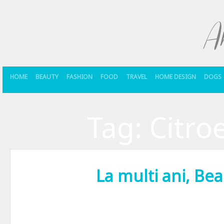
HOME
BEAUTY
FASHION
FOOD
TRAVEL
HOME DESIGN
DOGS
Tag:
Citro
La multi ani, B
Marti seara am sarbatorit alaturi de Beau Monde 11 ani de la lansarea