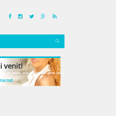
i venit!
nic, iar pentru asta dau vina pe gene. Cele înscrise în ADN-ul femeiesc.
 mai mult
mbetul, daruieste-i sanatate!” M-am alaturat cu drag proiectului, alegand si eu