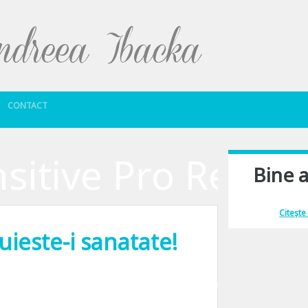
Sari la conținut
CONTACT
sitive Pro Relief
Bine a
Îmi place să comu
Citește
uieste-i sanatate!
una sanatatii orale, motiv pentru care Colgate a initiat campania “Iubeste-ti za