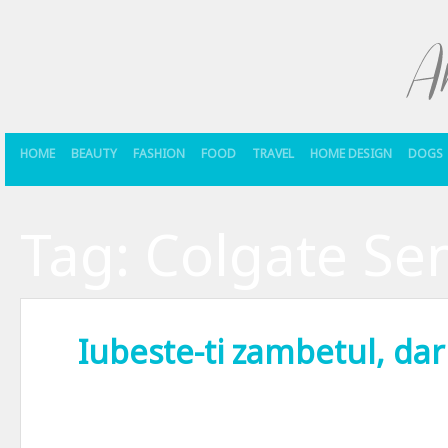
HOME
BEAUTY
FASHION
FOOD
TRAVEL
HOME DESIGN
DOGS
Tag:
Colgate Sen
Iubeste-ti zambetul, dar
Nu-s sigura daca stiai sau nu, asa ca mai bine iti spun chiar eu. E l