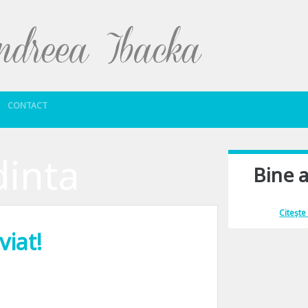
Sari la conținut
CONTACT
dinta
Bine a
Îmi place să comu
Citește
viat!
lura la ce se mai gaseste deja pe la tine prin inbox, asa ca las urarile pline d