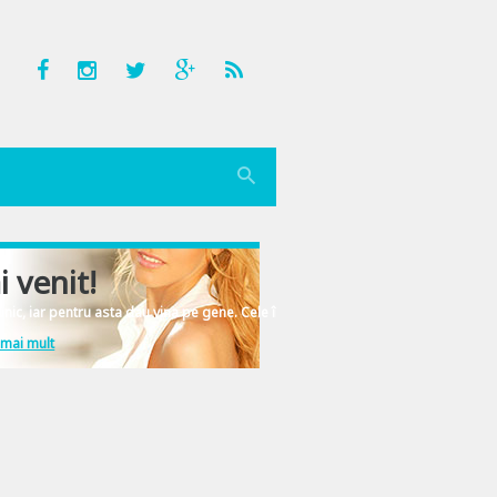
i venit!
nic, iar pentru asta dau vina pe gene. Cele înscrise în ADN-ul femeiesc.
 mai mult
e Lumina si caldura sufleteasca pentru alt expeditor din viata ta. Urarile alea c