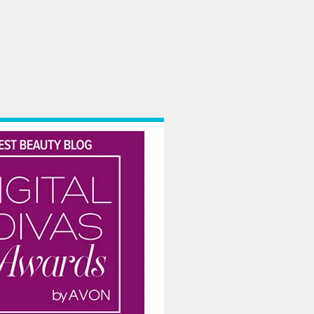
a din Dristor. Era o bucurie maxima pentru noi, copiii, sa iesim noaptea din c