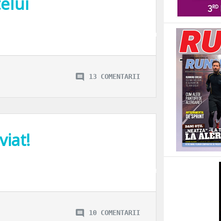
elui
 anuale la biserica, nici in valoarea sponsorizarilor facute lacaselor de cult
13 COMENTARII
viat!
i-vacanta cu familia, ati fost la biserica, nu ati facut excese alimentare (grav
10 COMENTARII