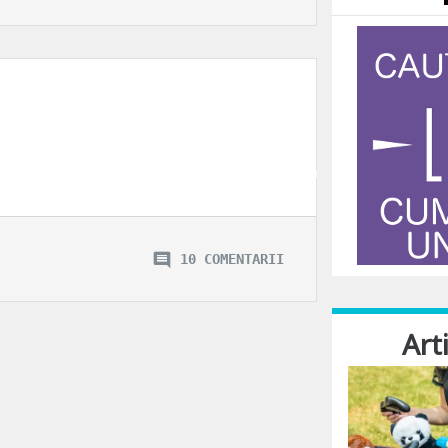
tresati, obositi si satui. Avem termene, suntem contra cronometru si intotde
10 COMENTARII
Art