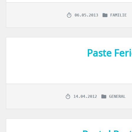
06.05.2013
FAMILIE
Paste Feric
Azi imi amintesc mai bine ca oricand de anii copilariei. Anii in car
14.04.2012
GENERAL