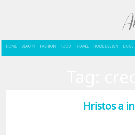
HOME
BEAUTY
FASHION
FOOD
TRAVEL
HOME DESIGN
DOGS
Tag:
cre
Hristos a in
Nu vreau sa-ti transmit vreun mesaj clasic, prea clasic, eventual o dub