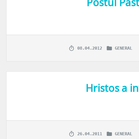
Postul Past
Credinta in Dumnezeu nu se masoara probabil nici in numarul de vizite
08.04.2012
GENERAL
Hristos a in
Paste fericit, dragilor! Sper ca v-ati bucurat toti de o frumoasa min
26.04.2011
GENERAL