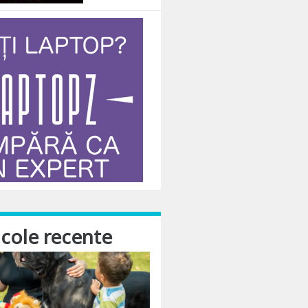
auna suntem mai mult sau mai putin nervosi. Toti vrem liniste si relaxare, d
icole recente