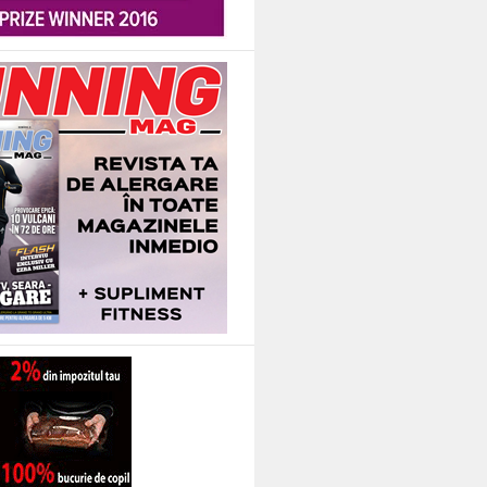
 si nici in cantitatea de carne, lapte, oua consumata. Credinta are mai degrab
e) si sunteti gata de o noua saptamana in campul muncii. Oricum mai sunt 3 zile