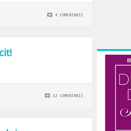
4 COMENTARII
it!
e mergeam la Inviere cu ai mei si cu prieteni din cartier la bisericuta noastr
12 COMENTARII