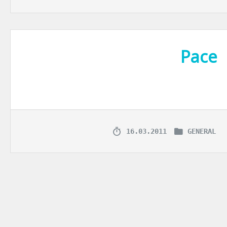
Pace
Toata ziua alergam de colo-colo. Mereu avem treaba, mereu suntem s
16.03.2011
GENERAL