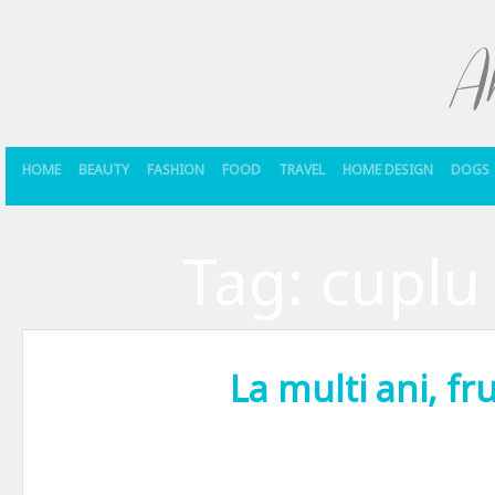
HOME
BEAUTY
FASHION
FOOD
TRAVEL
HOME DESIGN
DOGS
Tag:
cuplu
La multi ani, fr
Articolul asta e unul de sufletel, despre doi oameni frumosi: bunicii 