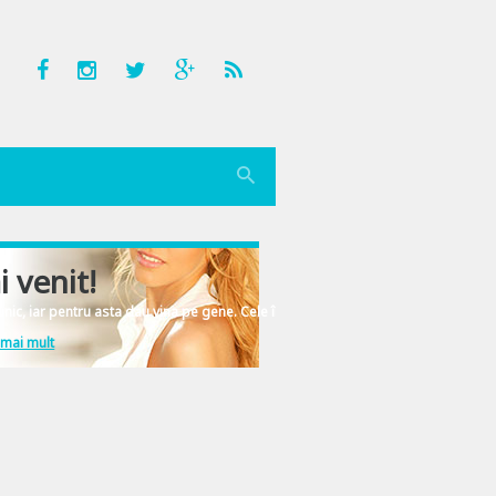
i venit!
nic, iar pentru asta dau vina pe gene. Cele înscrise în ADN-ul femeiesc.
 mai mult
i, aceeasi luna si acelasi an – dar nu-si arata deloc varsta, cu toate ca nu si-