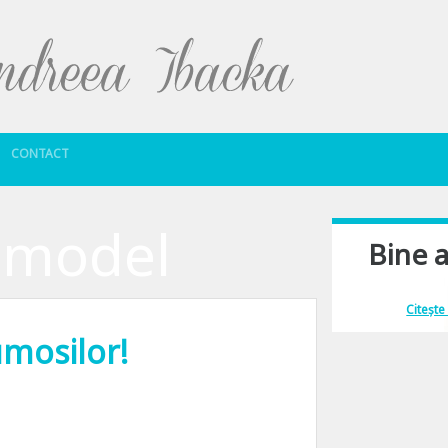
Sari la conținut
CONTACT
 model
Bine a
Îmi place să comu
Citește
umosilor!
mei. Doi oameni care implinesc azi 75 de ani de viata – sunt nascuti in aceeasi z