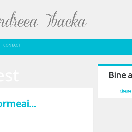
Sari la conținut
CONTACT
est
Bine a
Îmi place să comu
Citește
dormeai…
mai rare. Grimasele sunt adesea controlate, vorbele atent alese, iar gesturil