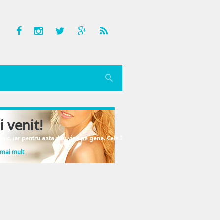
i venit!
nic, iar pentru asta dau vina pe gene. Cele înscrise în ADN-ul femeiesc.
 mai mult
e sunt lingusitoare, incat cu greu deosebim inocenta pura de perversitatea in