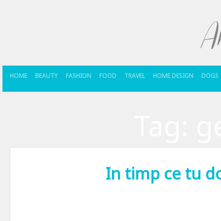
HOME
BEAUTY
FASHION
FOOD
TRAVEL
HOME DESIGN
DOGS
Tag:
g
In timp ce tu 
In societatea de azi sinceritatea si gesturile involuntare sunt tot 