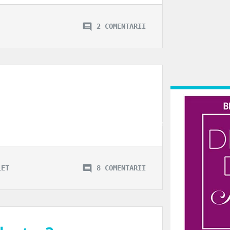
2 COMENTARII
 despre perioada post o despartire si perioada de recuplare in alta formula. Si-a
LET
8 COMENTARII