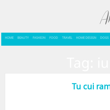
HOME
BEAUTY
FASHION
FOOD
TRAVEL
HOME DESIGN
DOGS
Tag:
iu
Tu cui ram
Intr-o epoca a prieteniilor si mai ales a relatiilor tot mai efemere,