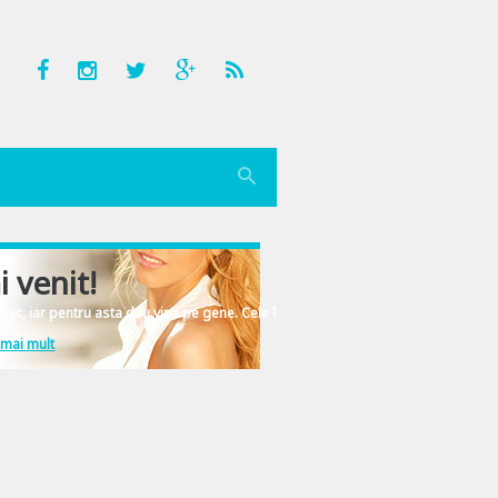
i venit!
nic, iar pentru asta dau vina pe gene. Cele înscrise în ADN-ul femeiesc.
 mai mult
u cine ramane prieten, cine pe cine saluta pe strada si pe cine poti sa mai baz