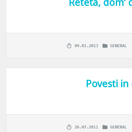
Reteta, dom’ 
Am citit recent un studiu care spunea ca iubirea e nici mai mult, nici
09.01.2013
GENERAL
Povesti in
Cuplurile cu o vechime de minim cativa ani au tendinta de a nu-si mai 
26.07.2011
GENERAL