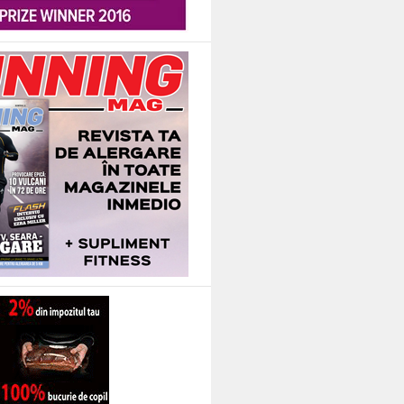
de cap, mila de sine, impulsivitatea si gandurile obsesive despre o alta persoa
sc sau nu se uita la tv acasa… fie au musafiri, fie merg in vizita. Iar vara, d