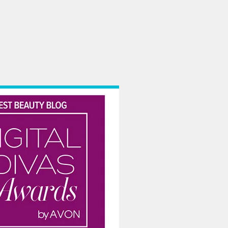
 scris bine. Si obiectiv. Chiar daca situatia-i ilara si trista in acelasi timp.