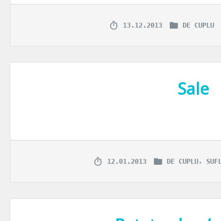
13.12.2013
DE CUPLU
Sale
A scris azi Cabral despre perioada post-despartire. Sau mai bine spus,
,
12.01.2013
DE CUPLU
SUF