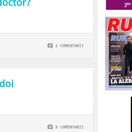
doctor?
 mai putin decat o tulburare mintala. De aici dependenta, insomniile, durerile 
2 COMENTARII
 doi
petrece timpul liber in orasul mult prea agitat. Si atunci cand nu dorm, nu cite
8 COMENTARII