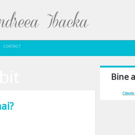
Sari la conținut
CONTACT
bit
Bine a
Îmi place să comu
Citește
ai?
 partajul prietenilor comuni dupa o despartire pare o discutie de sezon. Cine c