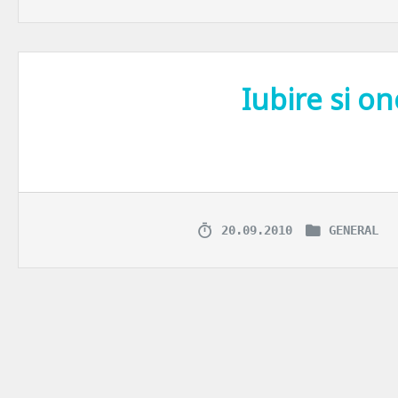
Iubire si o
Astazi este ziua marii premiere. Telenovela “Iubire si onoare” se lans
20.09.2010
GENERAL