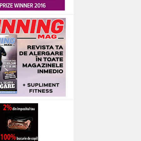
intre rolurile principale si pana atunci… sta ca pe arcuri. Numai despre eve
ru “S-a furat mireasa” au însemnat pentru mine debutul în cinematografie. Jo