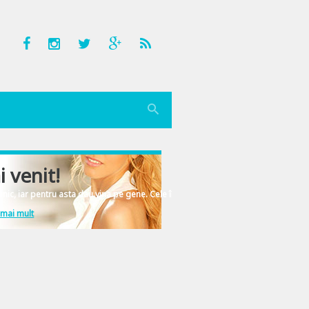
i venit!
nic, iar pentru asta dau vina pe gene. Cele înscrise în ADN-ul femeiesc.
 mai mult
a noi am ras cu pofta, te las cu trailerul de prezentare. Poate iti faci timp z