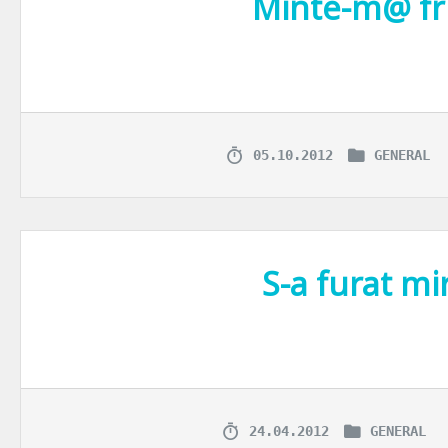
Minte-m@ f
Prietena mea Diana are emotii mari. Marti e avanpremiera filmului “
05.10.2012
GENERAL
S-a furat mi
Comedia “S-a furat mireasa” e cea mai noua producție MediaPro Pictu
24.04.2012
GENERAL