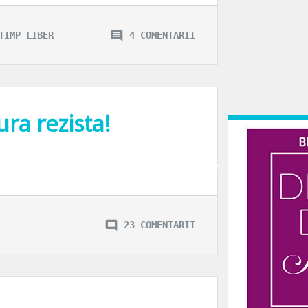
TIMP LIBER
4 COMENTARII
ra rezista!
ura, machiajul, toate au o poveste, pentru ca noi, doamnele, sa ne simtim nist
23 COMENTARII