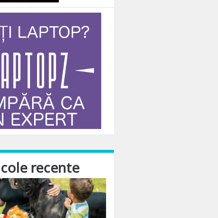
actia si cu iubirea, recomanda proiectul “Iubire si onoare” ca fiind un viitor s
icole recente