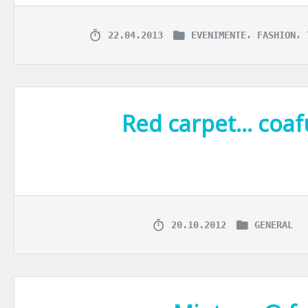
,
,
22.04.2013
EVENIMENTE
FASHION
Red carpet… coafu
Pregatirile pentru covorul rosu nu-s floare la ureche. Hainele, coaf
20.10.2012
GENERAL