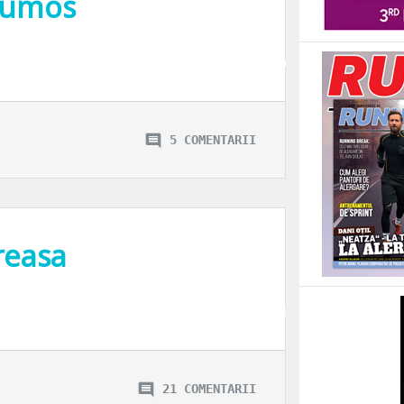
rumos
Minte-m@ frumos”, o comedie romaneasca savuroasa in care Diana joaca unul d
5 COMENTARII
reasa
res, regizata de Jesus Del Cerro și produsa de Alma Sarbu. Iar filmările pent
21 COMENTARII