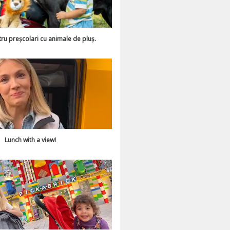
tru preșcolari cu animale de pluș.
Lunch with a view!