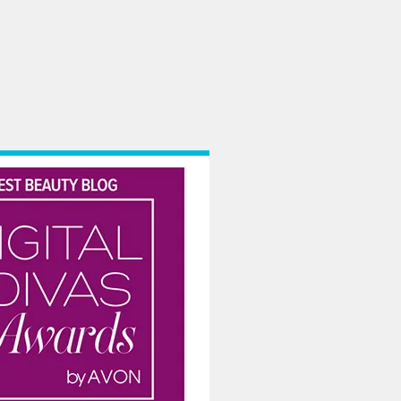
e adevarate Cenusarese printese venite la bal, indiferent de cat am fi muncit 