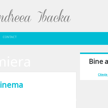
Sari la conținut
CONTACT
miera
Bine a
Îmi place să comu
Citește
cinema
a Pro. O comedie romaneasca spumoasa, cu o distributie de zile mari. Si pentru c