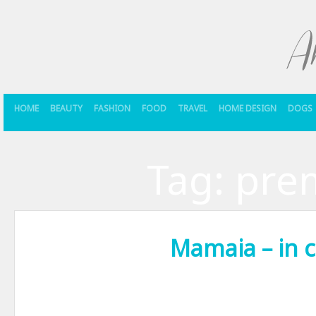
HOME
BEAUTY
FASHION
FOOD
TRAVEL
HOME DESIGN
DOGS
Tag:
pre
Mamaia – in 
Vineri seara am fost la film. La premiera filmului ”Mamaia”, la Cinem