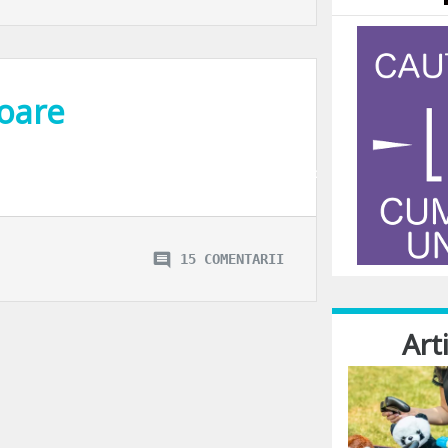
noare
eaza pe post. Scenariul deosebit, amestecul traditiilor cu frumusetea, cu distr
15 COMENTARII
Art