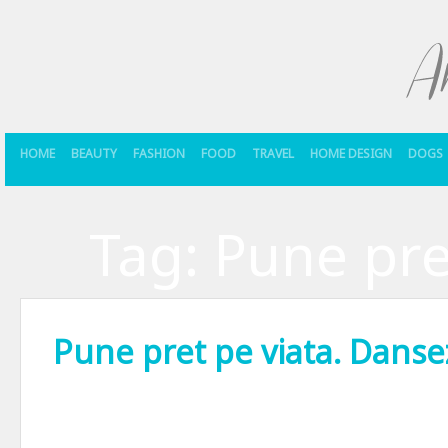
HOME
BEAUTY
FASHION
FOOD
TRAVEL
HOME DESIGN
DOGS
Tag:
Pune pre
Pune pret pe viata. Danse
M-am intors in sala de dans. De data asta alaturi de Doina Botis si 