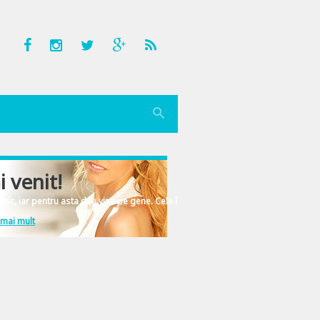
i venit!
nic, iar pentru asta dau vina pe gene. Cele înscrise în ADN-ul femeiesc.
 mai mult
e, sa primeasca ajutor. Ce pregatim? O combinatie de stiluri de dans, prize la