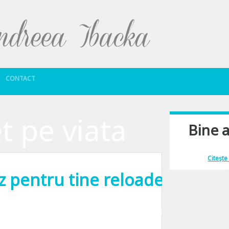
Sari la conținut
CONTACT
t pe viata
Bine a
Îmi place să comu
Citește
z pentru tine reloaded.
Cabral. Maine dansam cu sufletul pentru ca micutul Marius, bolnav de hemofili