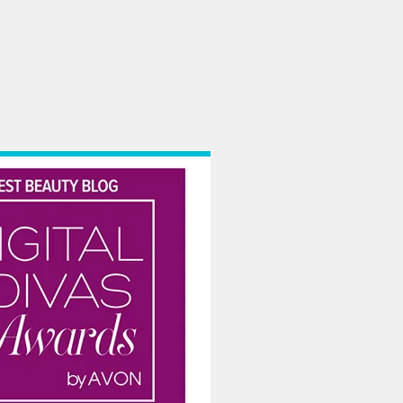
dupa aceleasi principii, cu frica de Dumnezeu. Titlul e doar o replica dintr-un