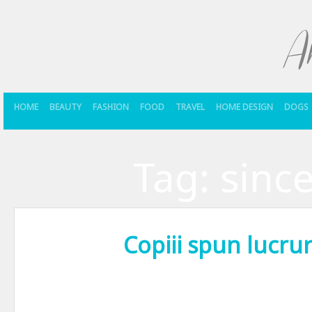
HOME
BEAUTY
FASHION
FOOD
TRAVEL
HOME DESIGN
DOGS
Tag:
since
Copiii spun lucrur
Copiii spun lucruri trasnite… si sincere. Pe-asta o stiam deja. Chiar