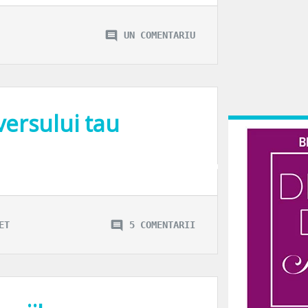
UN COMENTARIU
versului tau
 mi-am resetat ceasul de bord o data cu mult-anuntata Apocalipsa de azi. Merg 
ET
5 COMENTARII