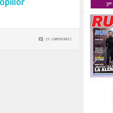
opiilor
pui.” Un citat care nu-mi apartine, dar o mentilitate pe care o impartasesc. Di
15 COMENTARII