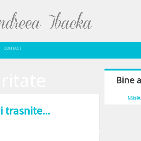
Sari la conținut
CONTACT
ritate
Bine a
Îmi place să comu
Citește
i trasnite…
 si asa, ori de cate ori imi bubuie in fata, nu ma pot abtine sa nu povestesc m