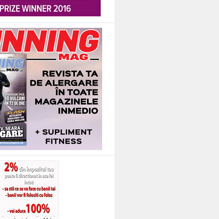
n nefericire, printre adulti sinceritatea nu are intotdeauna legatura cu adevar