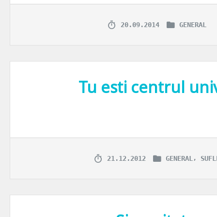
20.09.2014
GENERAL
Tu esti centrul uni
Nu, nu-i vreo maxima marca Ibacka si nici marca Patrascu. Si nici nu
,
21.12.2012
GENERAL
SUFL