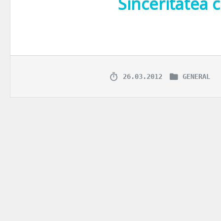
Sinceritatea c
“Sinceritatea nu înseamnă a spune tot ce gândeşti, ci a gândi tot ce s
26.03.2012
GENERAL