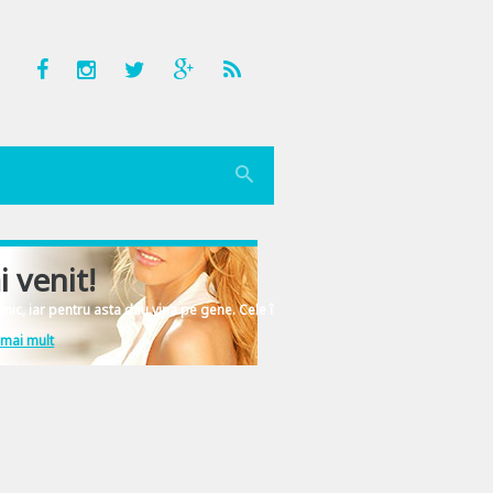
i venit!
nic, iar pentru asta dau vina pe gene. Cele înscrise în ADN-ul femeiesc.
 mai mult
ai departe cate o metafora copilareasca de zile mari. Si spun asta cu gandul l