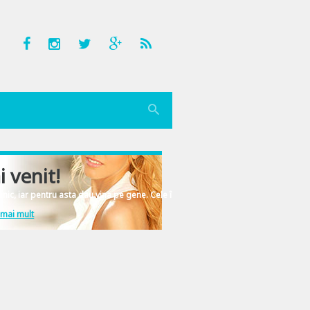
i venit!
nic, iar pentru asta dau vina pe gene. Cele înscrise în ADN-ul femeiesc.
 mai mult
“saruri de baie”/ “ingrasaminte pentru plante”/ “plante pentru odorizarea inca