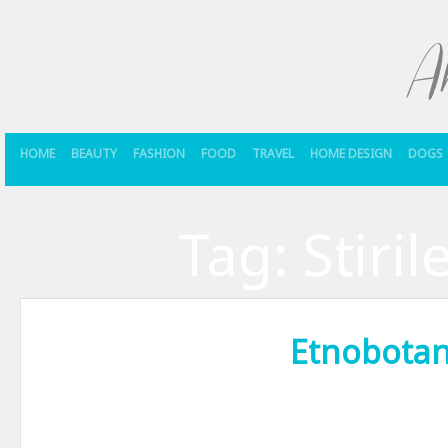
HOME
BEAUTY
FASHION
FOOD
TRAVEL
HOME DESIGN
DOGS
Tag:
Stiril
Etnobotan
Etnobotanice. O denumire pe care o auzim tot mai des. Si daca unii di