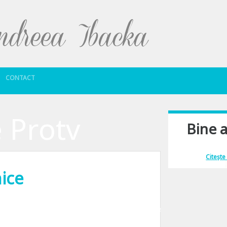
Sari la conținut
CONTACT
e Protv
Bine a
Îmi place să comu
Citește
ice
ntre voi nu au avut curiozitatea sa afle mai multe, aceste plante/ substante/ 