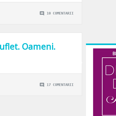
10 COMENTARII
suflet. Oameni.
infiintam o asociatie care sa inveseleasca putin zilele celor cu probleme. Si n
17 COMENTARII