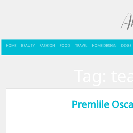
HOME
BEAUTY
FASHION
FOOD
TRAVEL
HOME DESIGN
DOGS
Tag:
te
Premiile Osc
Inca de cand eram copil ma trezeam cu noaptea in cap sa urmaresc la 