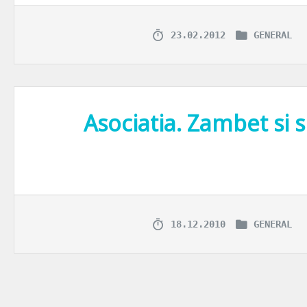
23.02.2012
GENERAL
Asociatia. Zambet si 
Dupa cum va povestea si Cabral acum cateva zile, ne-a venit ideea sa 
18.12.2010
GENERAL