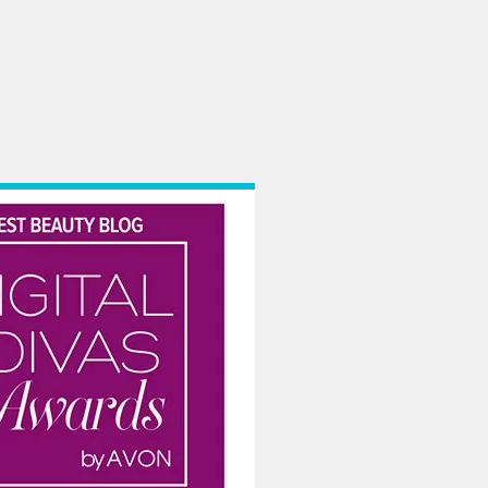
e referim in prima faza la copiii din centrele de plasament si la cei mai varst