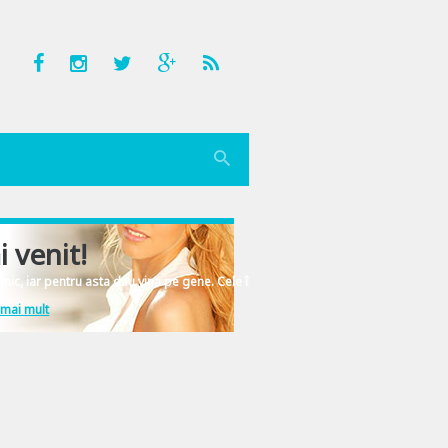
i venit!
nic, iar pentru asta dau vina pe gene. Cele înscrise în ADN-ul femeiesc.
 mai mult
tinute fabuloase. Totul e absolut fascinant! Acum o luna am vizitat faimosul K