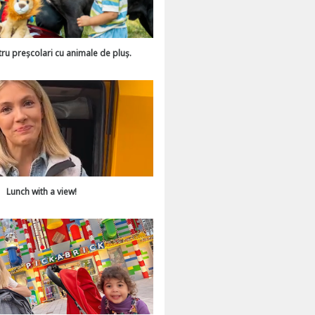
tru preșcolari cu animale de pluș.
Lunch with a view!