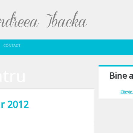
Sari la conținut
CONTACT
atru
Bine a
Îmi place să comu
Citește
ar 2012
tv decernarea premiilor Oscar. Covorul rosu, super-staruri, arta, spectacol, 