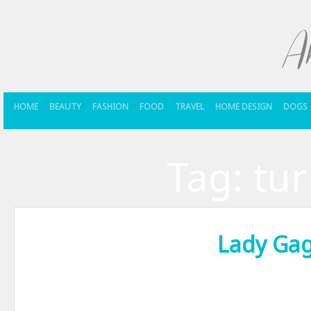
HOME
BEAUTY
FASHION
FOOD
TRAVEL
HOME DESIGN
DOGS
Tag:
tu
Lady Ga
Nu sunt o fana Lady Gaga in adevaratul sens al cuvantului, dar nici 