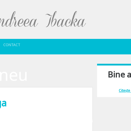
Sari la conținut
CONTACT
rneu
Bine a
Îmi place să comu
Citește
ga
nu pot sa spun ca-mi displace. Pana saptamana trecuta ii stiam piesele de pe 