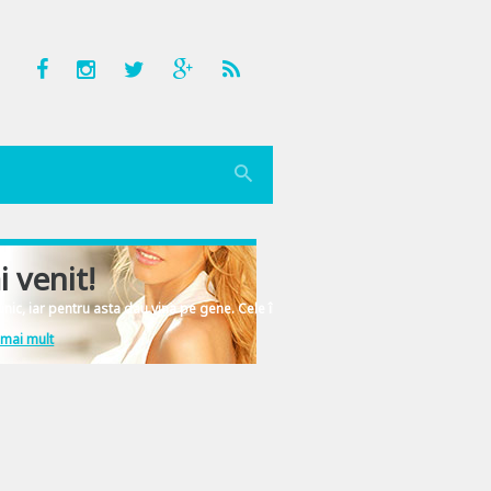
i venit!
nic, iar pentru asta dau vina pe gene. Cele înscrise în ADN-ul femeiesc.
 mai mult
radio – cele mai cunoscute – dar nu ii urmarisem niciodata evolutia muzicala.