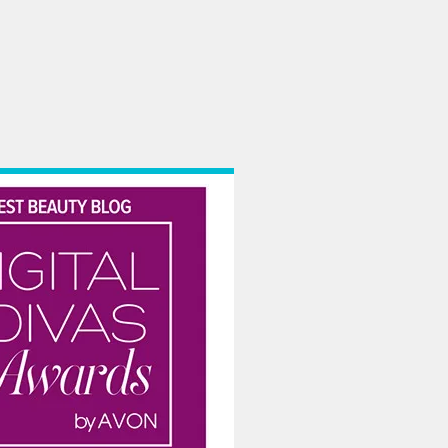
re lucru din oraș dacă lipsești vreo 10 ani din peisaj. Și fiindcă orașul este p