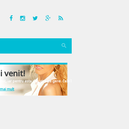
i venit!
nic, iar pentru asta dau vina pe gene. Cele înscrise în ADN-ul femeiesc.
 mai mult