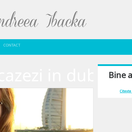
Sari la conținut
CONTACT
cazezi in dubai
Bine a
Îmi place să comu
Citește