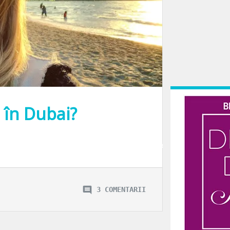
 în Dubai?
n altă parte pe planeta aceasta. Motiv pentru care sunt sanșe să nu recunoști ma
3 COMENTARII