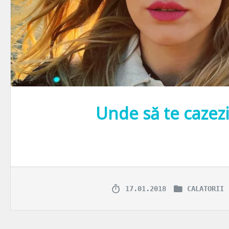
Unde să te cazezi
În Dubai se construiește într-un ritm amețitor. Probabil ca nicăieri î
17.01.2018
CALATORII