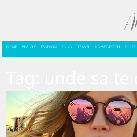
HOME
BEAUTY
FASHION
FOOD
TRAVEL
HOME DESIGN
DOGS
Tag:
unde sa te 