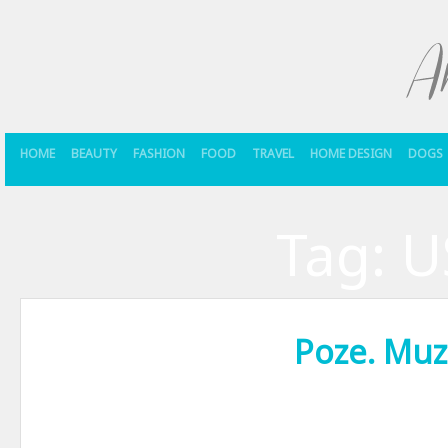
HOME
BEAUTY
FASHION
FOOD
TRAVEL
HOME DESIGN
DOGS
Tag:
U
Poze. Muza
La categoria poze de colectie: Ciocanitoarea Woody Woodpecker, “muz