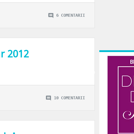
6 COMENTARII
ar 2012
tv decernarea premiilor Oscar. Covorul rosu, super-staruri, arta, spectacol, 
10 COMENTARII