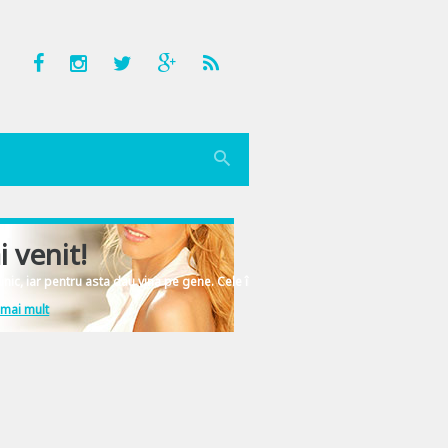
i venit!
nic, iar pentru asta dau vina pe gene. Cele înscrise în ADN-ul femeiesc.
 mai mult
s si insistent. Welcome to Hollywood! 🙂 “Ha-ha-ha-HAA-ha-ha-ha-HAAA!” Parado