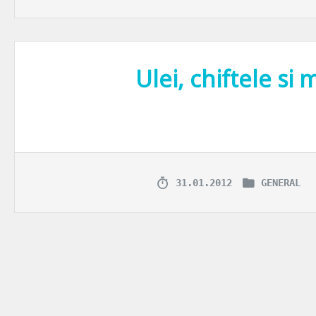
Ulei, chiftele si
Daca tot v-a povestit Vorbaretu’ din Berceni de traficul si soselele
31.01.2012
GENERAL