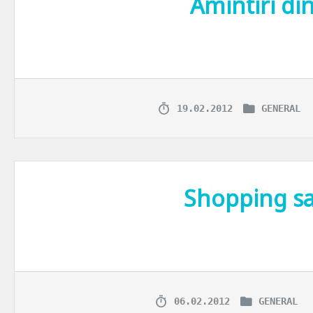
Amintiri din
Probabil v-am mai spus: nu-mi place pestele. Nici lui nu i-a placut de
19.02.2012
GENERAL
Shopping sa
In cele 3 saptamani petrecute in SUA am bifat multicele obiective tur
06.02.2012
GENERAL