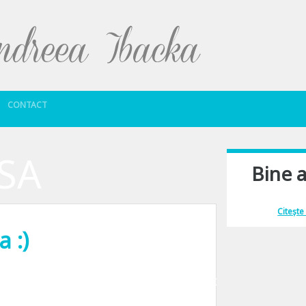
Sari la conținut
CONTACT
SA
Bine a
Îmi place să comu
Citește
 :)
a femeilor”. Ciocanitoarea e de fapt ciocanitor, ca e baietel. Oricum galagio