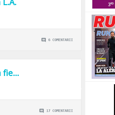
 L.A.
 mine, dupa cum puteti observa in figura alaturata. Sau i-a placut atat de mult
6 COMENTARII
 fie…
istice, am calatorit mii de kilometri intre orase, am trecut de la 28 la 0 grade
17 COMENTARII