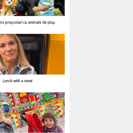
tru preșcolari cu animale de pluș.
Lunch with a view!