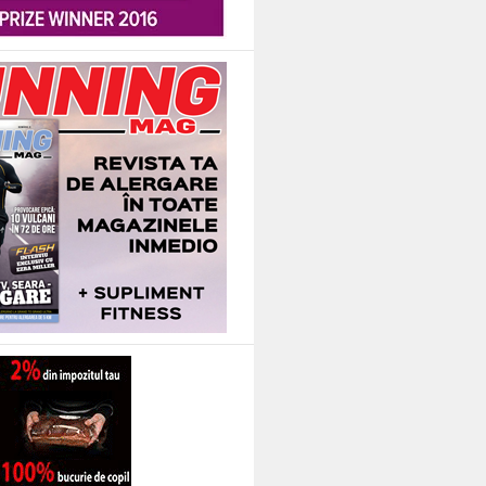
 incat a vrut sa ma aiba mereu alaturi de el. Oricum, totul e bine cand se termi
 Celsius, ne-am bucurat ca niste copii de parcurile de distractie si de minunil