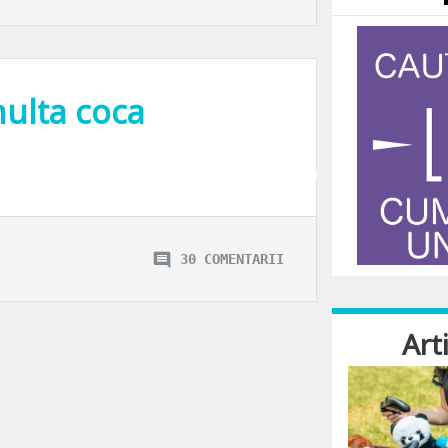
 multa coca
 din America, eu va zic cum ni s-a parut noua ca sta treaba cu mancarea in SUA
30 COMENTARII
Art