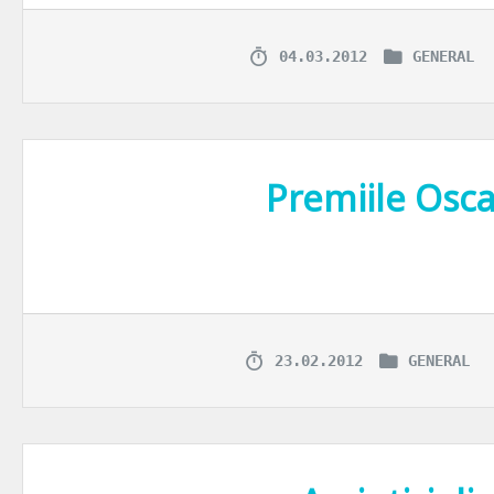
04.03.2012
GENERAL
Premiile Osc
Inca de cand eram copil ma trezeam cu noaptea in cap sa urmaresc la 
23.02.2012
GENERAL