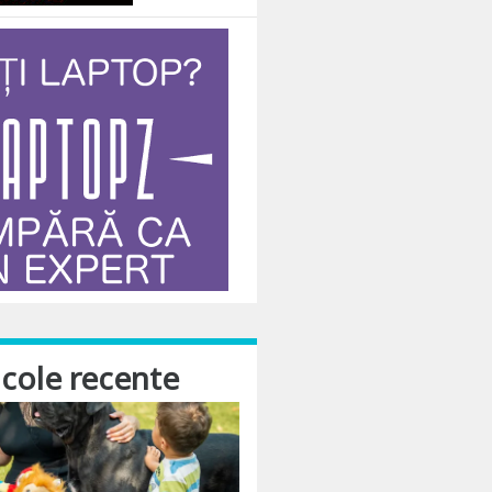
. N-am plecat cu multe asteptari, dar… a fost mai trist decat speram. Mancarea
icole recente