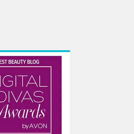
tinute fabuloase. Totul e absolut fascinant! Acum o luna am vizitat faimosul K