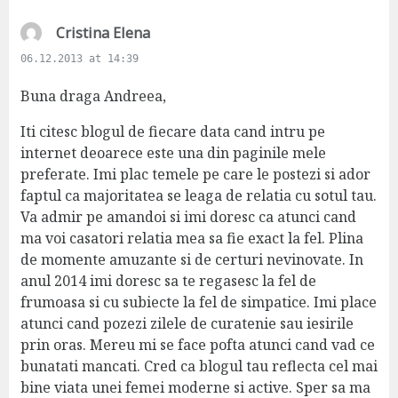
s
Cristina Elena
a
06.12.2013 at 14:39
y
s
Buna draga Andreea,
:
Iti citesc blogul de fiecare data cand intru pe
internet deoarece este una din paginile mele
preferate. Imi plac temele pe care le postezi si ador
faptul ca majoritatea se leaga de relatia cu sotul tau.
Va admir pe amandoi si imi doresc ca atunci cand
ma voi casatori relatia mea sa fie exact la fel. Plina
de momente amuzante si de certuri nevinovate. In
anul 2014 imi doresc sa te regasesc la fel de
frumoasa si cu subiecte la fel de simpatice. Imi place
atunci cand pozezi zilele de curatenie sau iesirile
prin oras. Mereu mi se face pofta atunci cand vad ce
bunatati mancati. Cred ca blogul tau reflecta cel mai
bine viata unei femei moderne si active. Sper sa ma