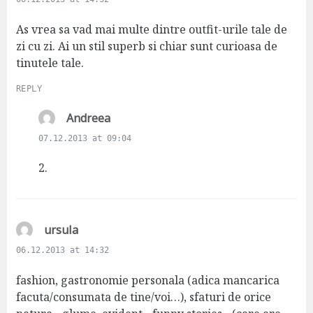
y
s
As vrea sa vad mai multe dintre outfit-urile tale de
:
zi cu zi. Ai un stil superb si chiar sunt curioasa de
tinutele tale.
REPLY
s
Andreea
a
07.12.2013 at 09:04
y
s
2.
:
s
ursula
a
06.12.2013 at 14:32
y
s
fashion, gastronomie personala (adica mancarica
:
facuta/consumata de tine/voi…), sfaturi de orice