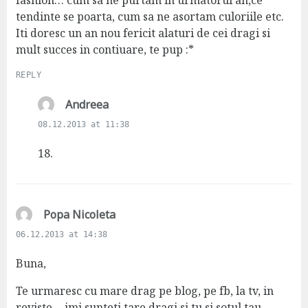
fashion… cum sa ne purtam in urmatorul an,ce
tendinte se poarta, cum sa ne asortam culoriile etc.
Iti doresc un an nou fericit alaturi de cei dragi si
mult succes in contiuare, te pup :*
REPLY
s
Andreea
a
08.12.2013 at 11:38
y
s
18.
:
s
Popa Nicoleta
a
06.12.2013 at 14:38
y
s
Buna,
:
Te urmaresc cu mare drag pe blog, pe fb, la tv, in
reviste….imi sunteti tare dragi si tu si sotul tau.