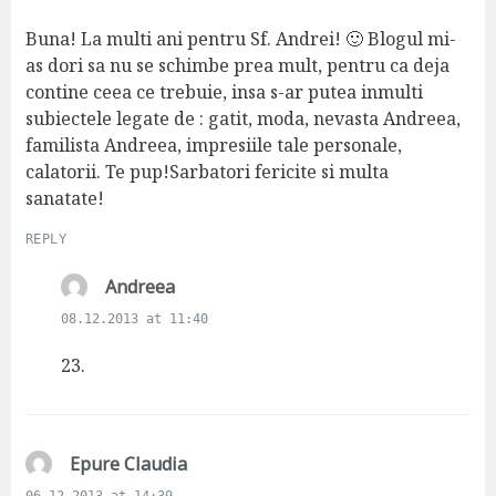
y
s
Buna! La multi ani pentru Sf. Andrei! 🙂 Blogul mi-
:
as dori sa nu se schimbe prea mult, pentru ca deja
contine ceea ce trebuie, insa s-ar putea inmulti
subiectele legate de : gatit, moda, nevasta Andreea,
familista Andreea, impresiile tale personale,
calatorii. Te pup!Sarbatori fericite si multa
sanatate!
REPLY
s
Andreea
a
08.12.2013 at 11:40
y
s
23.
:
s
Epure Claudia
a