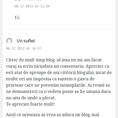
a
08.12.2013 at 11:38
y
s
15.
:
s
Un suflet
a
06.12.2013 at 14:37
y
s
Citesc de mult timp blog-ul insa nu mi-am facut
:
curaj sa scriu niciodata un comentariu. Apreciez ca
esti atat de aproape de noi cititorii blogului, incat de
multe ori am impresia ca suntem o gasca de
prietene care ne povestim intamplarile. Ai reusit sa
ne demonstrezi ca o vedeta poate sa fie umana daca
nu uita de unde a plecat..
Te apreciez foarte mult!
Anul ce urmeaza as vrea sa aduca un blog mai