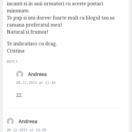
incanti si in anii urmatori cu aceste postari
minunate.
Te pup si imi doresc foarte mult ca blogul tau sa
ramana preferatul meu!
Natural si frumos!
Te imbratisez cu drag.
Cristina
REPLY
s
Andreea
a
08.12.2013 at 11:40
y
s
22.
:
s
Andreea
a
06.12.2013 at 14:39