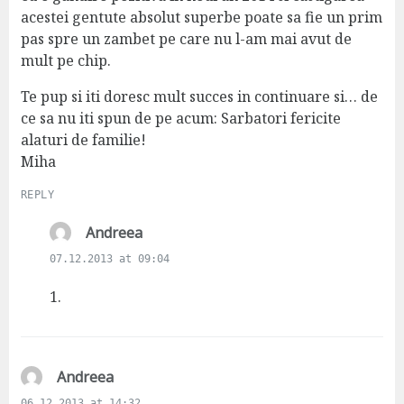
acestei gentute absolut superbe poate sa fie un prim
pas spre un zambet pe care nu l-am mai avut de
mult pe chip.
Te pup si iti doresc mult succes in continuare si… de
ce sa nu iti spun de pe acum: Sarbatori fericite
alaturi de familie!
Miha
REPLY
s
Andreea
a
07.12.2013 at 09:04
y
s
1.
:
s
Andreea
a
06.12.2013 at 14:32