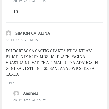
08.12.2013 at 11:35
y
s
10.
:
s
SIMION CATALINA
a
06.12.2013 at 14:35
y
s
IMI DORESC SA CASTIG GEANTA PT CA NU AM
:
PRIMIT NIMIC DE MOS.IMI PLACE PAGINA
VOASTRA NU VAD CE ATI MAI PUTEA ADAUGA IN
GENERAL ESTE INTERESANTA.VA PWP SPER SA
CASTIG.
REPLY
s
Andreea
a
09.12.2013 at 15:57
y