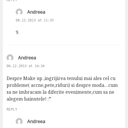
s
Andreea
a
08.12.2013 at 11:35
y
s
9.
:
s
Andreea
a
06.12.2013 at 14:34
y
s
Despre Make up ,ingrijirea tenului mai ales cel cu
:
probleme( accne,pete,riduri) si despre moda…cum
sa ne imbracam la diferite evenimente,cum sa ne
alegem hainutele! :*
REPLY
s
Andreea
a