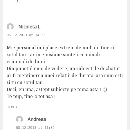
s
7.
:
s
Nicoleta L.
a
06.12.2013 at 14:33
y
s
Mie personal imi place extrem de mult de tine si
:
sotul tau. Iar in emisiune sunteti criminali..
criminali de buni !
Din punctul meu de vedere, un subiect de dezbatut
ar fi mentinerea unei relatiii de durata, asa cum esti
si tu cu sotul tau.
Deci, eu una, astept subiecte pe tema asta ! :))
Te pup, tine-o tot asa !
REPLY
s
Andreea
a
08.12.2013 at 11:35