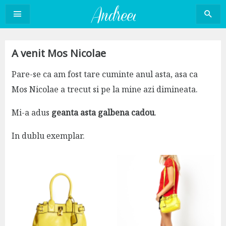
Sari
la
conținut
A venit Mos Nicolae
Pare-se ca am fost tare cuminte anul asta, asa ca
Mos Nicolae a trecut si pe la mine azi dimineata.
Mi-a adus
geanta asta galbena cadou
.
In dublu exemplar.