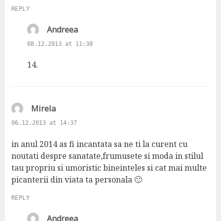
REPLY
s
Andreea
a
08.12.2013 at 11:38
y
s
14.
:
s
Mirela
a
06.12.2013 at 14:37
y
s
in anul 2014 as fi incantata sa ne ti la curent cu
:
noutati despre sanatate,frumusete si moda in stilul
tau propriu si umoristic bineinteles si cat mai multe
picanterii din viata ta personala 🙂
REPLY
s
Andreea