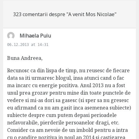
323 comentarii despre "A venit Mos Nicolae"
s
Mihaela Puiu
a
06.12.2013 at 14:31
y
s
Buna Andreea,
:
Recunosc ca din lispa de timp, nu reusesc de fiecare
data sa iti urmaresc blogul, insa atunci cand o fac
ma incarc cu energie pozitiva. Anul 2013 nu a fost
unul prea grozav pentru mine din toate punctele de
vedere si mi-as dori sa gasesc (si sper sa nu gresesc
eu afirmand ca nu am gasit inca asemenea subiecte)
subiecte despre cum putem depasi perioadele
nefavorabile, pierderile persoanelor dragi, etc.
Consider ca am nevoie de un imbold pentru a intra
cu o gandire pozitiva in noul an 2014 si castigarea