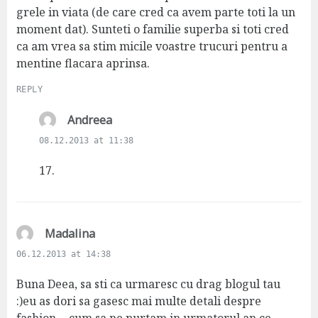
grele in viata (de care cred ca avem parte toti la un
moment dat). Sunteti o familie superba si toti cred
ca am vrea sa stim micile voastre trucuri pentru a
mentine flacara aprinsa.
REPLY
s
Andreea
a
08.12.2013 at 11:38
y
s
17.
:
s
Madalina
a
06.12.2013 at 14:38
y
s
Buna Deea, sa sti ca urmaresc cu drag blogul tau
:
:)eu as dori sa gasesc mai multe detali despre