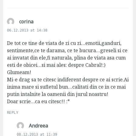
:
s
corina
a
06.12.2013 at 14:38
y
s
De tot ce tine de viata de zi cu zi…emotii,ganduri,
:
sentimente,ce te darama, ce te bucura…greseli si ce
ai invatat din ele,fi naturala, plina de viata asa cum
esti de obicei…si mai ales: despre Cabral!:)
Glumeam!
Mi-e drag sa te citesc indiferent despre ce ai scrie.Ai
inima mare si sufletul bun…calitati din ce in ce mai
putin intalnite la oamenii din jurul noastru!
Doar scrie…ca eu citesc!! :*
REPLY
s
Andreea
a
08.12.2013 at 11:39