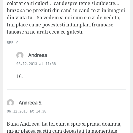
colorat ca si culori… cat despre teme si subiecte…
hmzz sa ne prezinti din cand in cand “o zi in imagini
din viata ta”. Sa vedem si noi cum e o zi de vedeta;
Imi place ca ne povestesti intamplari frumoase,
haioase si ne arati ceea ce gatesti.
REPLY
s
Andreea
a
08.12.2013 at 11:38
y
s
16.
:
s
Andreea S.
a
06.12.2013 at 14:38
y
s
Buna Andreea. La fel cum a spus si prima doamna,
:
mi-ar placea sa stiu cum depasteti tu momentele