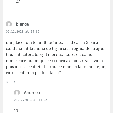
s
145.
:
s
bianca
a
06.12.2013 at 14:35
y
s
imi place foarte mult de tine…cred ca e a 3 oara
:
cand ma uit la inima de tigan si la regina de dragul
tau…. iti citesc blogul mereu…dar cred ca nu e
nimic care nu imi place si daca as mai vrea ceva in
plus ar fi….ce dieta ti…sau ce manaci la micul dejun,
care e cafea ta preferata… :*
REPLY
s
Andreea
a
08.12.2013 at 11:36
y
s
11.