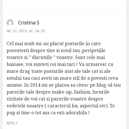
:
s
Cristina S
a
06.12.2013 at 14:35
y
s
Cel mai mult mi-au placut postarile in care
:
povestesti despre tine si sotul tau ,peripetiile
voastre si ” discutiile ” voastre. Sunt cele mai
haioase, voi sunteti cei mai tari ! Va urmaresc cu
mare drag toate postarile atat ale tale cat si ale
sotului tau caci aveti un mare stil de a povesti ceva
anume. In 2014 mi-ar placea sa citesc pe blog-ul tau
parerile tale despre make-up, fashion, locurile
vizitate de voi cat si parerile voastre despre
vedetele noastre ( caracterul lor, aspectul etc). Te
pup si tine-o tot asa ca esti adorabila !
REPLY