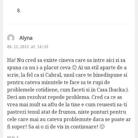
y
s
8.
:
s
Alyna
a
06.12.2013 at 14:33
y
s
Ha! Nu cred sa existe cineva care sa intre aici si sa
:
spuna ca nu i-a placut ceva 🙂 Ai un stil aparte de a
scrie, la fel ca si Cabral, unul care te binedispune si
pentru cateva minutele te face sa te rupi de
problemele cotidiene, cum faceti si in Casa Ibacka:).
Deci am rezolvat repede problema. Cred ca ce as
vrea mai mult sa aflu de la tine e cum reusesti sa-ti
pastrezi tenul atat de frumos, niste ponturi pentru
cele care mai au cateva problemute daca se poate ar
fi super! Sa ai o zi de vis in continuare! 🙂
REPLY