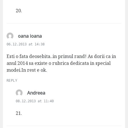
y
s
20.
:
s
oana ioana
a
06.12.2013 at 14:38
y
s
Esti o fata deosebita..in primul rand! As dorii ca in
:
anul 2014 sa existe o rubrica dedicata in special
modei.In rest e ok.
REPLY
s
Andreea
a
08.12.2013 at 11:40
y
s
21.
: