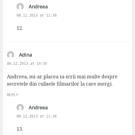
s
Andreea
a
08.12.2013 at 11:36
y
s
12.
:
s
Adina
a
06.12.2013 at 14:35
y
s
Andreea, mi-ar placea sa scrii mai multe despre
:
secretele din culisele filmarilor la care mergi.
REPLY
s
Andreea
a
08.12.2013 at 11:36
y
s
13.