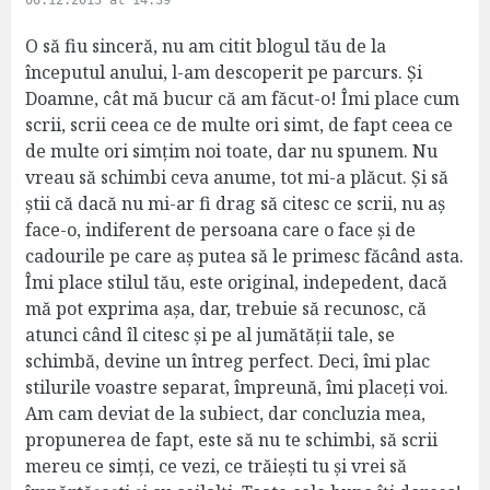
06.12.2013 at 14:39
y
s
O să fiu sinceră, nu am citit blogul tău de la
:
începutul anului, l-am descoperit pe parcurs. Și
Doamne, cât mă bucur că am făcut-o! Îmi place cum
scrii, scrii ceea ce de multe ori simt, de fapt ceea ce
de multe ori simțim noi toate, dar nu spunem. Nu
vreau să schimbi ceva anume, tot mi-a plăcut. Și să
știi că dacă nu mi-ar fi drag să citesc ce scrii, nu aș
face-o, indiferent de persoana care o face și de
cadourile pe care aș putea să le primesc făcând asta.
Îmi place stilul tău, este original, indepedent, dacă
mă pot exprima așa, dar, trebuie să recunosc, că
atunci când îl citesc și pe al jumătății tale, se
schimbă, devine un întreg perfect. Deci, îmi plac
stilurile voastre separat, împreună, îmi placeți voi.
Am cam deviat de la subiect, dar concluzia mea,
propunerea de fapt, este să nu te schimbi, să scrii
mereu ce simți, ce vezi, ce trăiești tu și vrei să