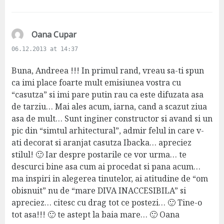
:
s
Oana Cupar
a
06.12.2013 at 14:37
y
s
Buna, Andreea !!! In primul rand, vreau sa-ti spun
:
ca imi place foarte mult emisiunea vostra cu
“casutza” si imi pare putin rau ca este difuzata asa
de tarziu… Mai ales acum, iarna, cand a scazut ziua
asa de mult… Sunt inginer constructor si avand si un
pic din “simtul arhitectural”, admir felul in care v-
ati decorat si aranjat casutza Ibacka… apreciez
stilul! 🙂 Iar despre postarile ce vor urma… te
descurci bine asa cum ai procedat si pana acum…
ma inspiri in alegerea tinutelor, ai atitudine de “om
obisnuit” nu de “mare DIVA INACCESIBILA” si
apreciez… citesc cu drag tot ce postezi… 🙂 Tine-o
tot asa!!! 🙂 te astept la baia mare… 🙂 Oana