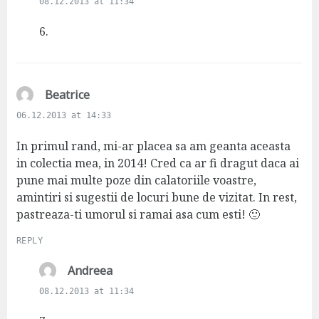
08.12.2013 at 11:34
y
s
6.
:
s
Beatrice
a
06.12.2013 at 14:33
y
s
In primul rand, mi-ar placea sa am geanta aceasta
:
in colectia mea, in 2014! Cred ca ar fi dragut daca ai
pune mai multe poze din calatoriile voastre,
amintiri si sugestii de locuri bune de vizitat. In rest,
pastreaza-ti umorul si ramai asa cum esti! 🙂
REPLY
s
Andreea
a
08.12.2013 at 11:34
y