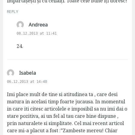
împărtășești și cu ceilalți. Toate cele bune îți doresc!
REPLY
s
Andreea
a
08.12.2013 at 11:41
y
s
24.
:
s
Isabela
a
06.12.2013 at 14:40
y
s
Imi place mult de tine si atitudinea ta , care desi
:
matura in acelasi timp foarte jucausa. In momentul
in care iti citesc articolele e imposibil sa nu imi dai o
stare pozitiva, ai un fel al tau care bine dispune ,
prin naturalete si simplitate. Cel mai recent articol
care mi-a placut a fost :”Zambeste mereu! Chiar