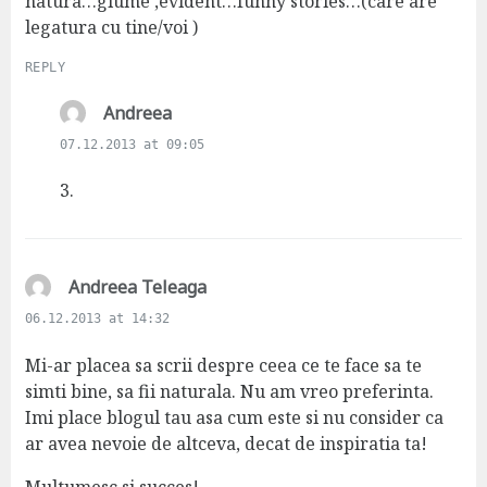
natura…glume ,evident…funny stories…(care are
legatura cu tine/voi )
REPLY
s
Andreea
a
07.12.2013 at 09:05
y
s
3.
:
s
Andreea Teleaga
a
06.12.2013 at 14:32
y
s
Mi-ar placea sa scrii despre ceea ce te face sa te
:
simti bine, sa fii naturala. Nu am vreo preferinta.
Imi place blogul tau asa cum este si nu consider ca
ar avea nevoie de altceva, decat de inspiratia ta!
Multumesc si succes!