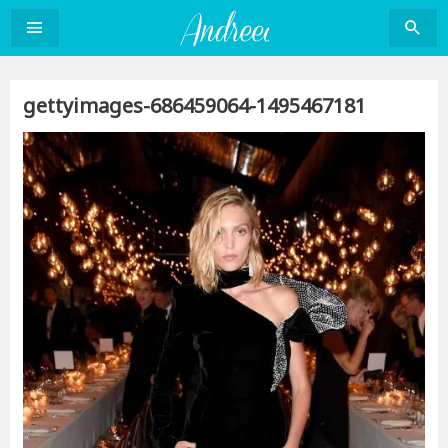
Sari
la
conținut
gettyimages-686459064-1495467181