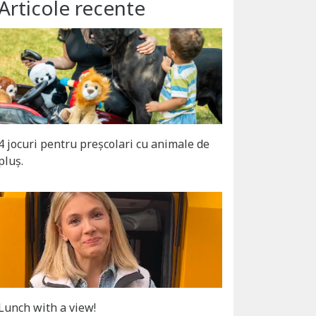
Articole recente
4 jocuri pentru preșcolari cu animale de
pluș.
Lunch with a view!