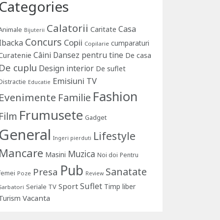
Categories
Calatorii
Casa
Caritate
Animale
Bijuterii
Concurs
Copii
Ibacka
cumparaturi
Copilarie
Câini
Dansez pentru tine
Curatenie
De casa
De cuplu
Design interior
De suflet
Emisiuni TV
Distractie
Educatie
Fashion
Evenimente
Familie
Frumusete
Film
Gadget
General
Lifestyle
Ingeri pierduti
Mancare
Muzica
Masini
Noi doi
Pentru
Pub
Sanatate
Presa
femei
Poze
Review
Suflet
Sport
Timp liber
Seriale TV
Sarbatori
Vacanta
Turism