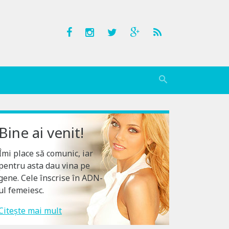
Bine ai venit!
Îmi place să comunic, iar
pentru asta dau vina pe
gene. Cele înscrise în ADN-
ul femeiesc.
Citește mai mult