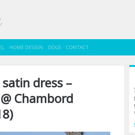
EL
HOME DESIGN
DOGS
CONTACT
 satin dress –
a @ Chambord
18)