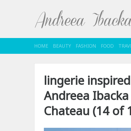
Sari
la
conținut
HOME
BEAUTY
FASHION
FOOD
TRAV
lingerie inspired
Andreea Iback
Chateau (14 of 