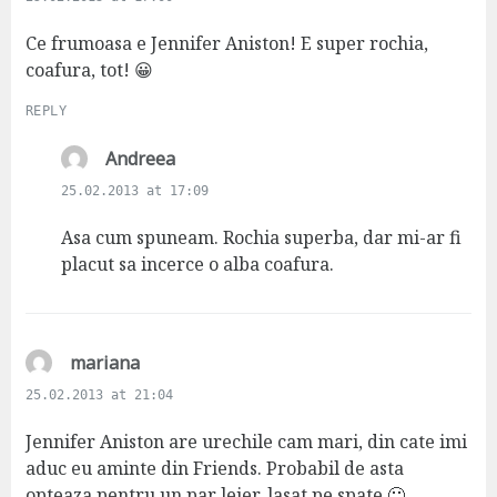
y
s
Ce frumoasa e Jennifer Aniston! E super rochia,
:
coafura, tot! 😀
REPLY
s
Andreea
a
25.02.2013 at 17:09
y
s
Asa cum spuneam. Rochia superba, dar mi-ar fi
:
placut sa incerce o alba coafura.
s
mariana
a
25.02.2013 at 21:04
y
s
Jennifer Aniston are urechile cam mari, din cate imi
:
aduc eu aminte din Friends. Probabil de asta
opteaza pentru un par lejer, lasat pe spate 🙂