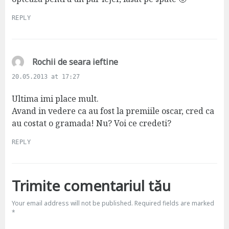
REPLY
s
Rochii de seara ieftine
a
20.05.2013 at 17:27
y
s
Ultima imi place mult.
:
Avand in vedere ca au fost la premiile oscar, cred ca
au costat o gramada! Nu? Voi ce credeti?
REPLY
Trimite comentariul tău
Your email address will not be published.
Required fields are marked
*