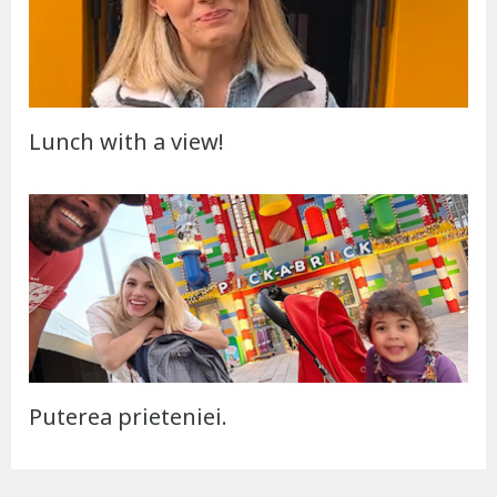
Lunch with a view!
Puterea prieteniei.