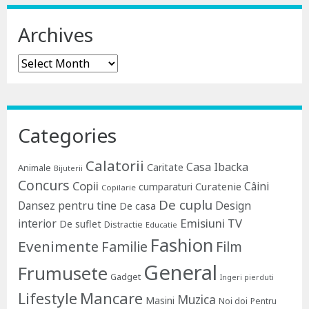
Archives
Archives
Categories
Calatorii
Casa Ibacka
Caritate
Animale
Bijuterii
Concurs
Copii
Câini
Curatenie
cumparaturi
Copilarie
De cuplu
Dansez pentru tine
Design
De casa
Emisiuni TV
interior
De suflet
Distractie
Educatie
Fashion
Evenimente
Familie
Film
General
Frumusete
Gadget
Ingeri pierduti
Lifestyle
Mancare
Muzica
Masini
Noi doi
Pentru