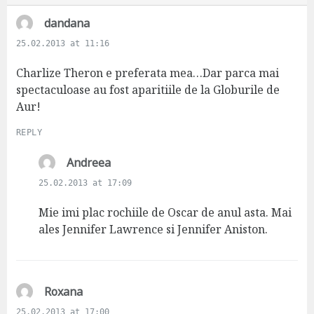
s
dandana
a
25.02.2013 at 11:16
y
s
Charlize Theron e preferata mea…Dar parca mai
:
spectaculoase au fost aparitiile de la Globurile de
Aur!
REPLY
s
Andreea
a
25.02.2013 at 17:09
y
s
Mie imi plac rochiile de Oscar de anul asta. Mai
:
ales Jennifer Lawrence si Jennifer Aniston.
s
Roxana
a
25.02.2013 at 17:00