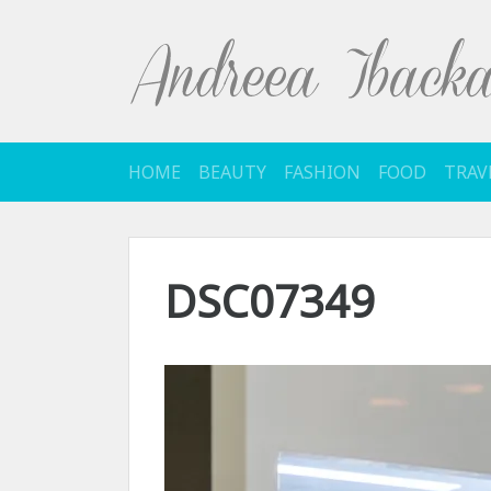
Sari
la
conținut
HOME
BEAUTY
FASHION
FOOD
TRAV
DSC07349