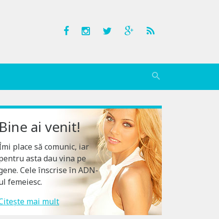
Bine ai venit!
Îmi place să comunic, iar
pentru asta dau vina pe
gene. Cele înscrise în ADN-
ul femeiesc.
Citește mai mult