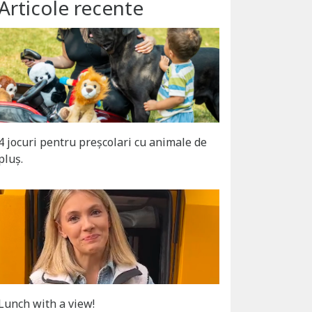
Articole recente
4 jocuri pentru preșcolari cu animale de
pluș.
Lunch with a view!