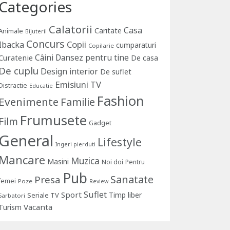
Categories
Calatorii
Casa
Caritate
Animale
Bijuterii
Concurs
Copii
Ibacka
cumparaturi
Copilarie
Câini
Dansez pentru tine
Curatenie
De casa
De cuplu
Design interior
De suflet
Emisiuni TV
Distractie
Educatie
Fashion
Evenimente
Familie
Frumusete
Film
Gadget
General
Lifestyle
Ingeri pierduti
Mancare
Muzica
Masini
Noi doi
Pentru
Pub
Sanatate
Presa
femei
Poze
Review
Suflet
Sport
Timp liber
Seriale TV
Sarbatori
Vacanta
Turism