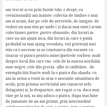
y
s
am trecut si eu prin fazele tale; e drept, cu
:
ceva(muuulti) ani inainte: colectia de timbre o mai
am si acum, dar pe cele de servetele, de insigne, de
vederi nu mai stiu pe unde ( si daca) mai sunt:) acum
colectionez pietre. pietre obisnuite, din locuri in
care nu am ajuns inca, din locuri in care e putin
probabil sa mai ajung vreodata. toti prietenii mei
stiu ca e necesar sa se reintoarca din vacante cu
(macar o) piatra pentru mine:)pietrele vorbesc mult
despre locul din care vin- cele de la marea nordului
sunt negre, cele din grecia- albe si catifelate…de
exemplu:)tin foarte mult la o piatra din olanda: cu
ani in urma a venit in oras o asociatie umanitara de
acolo, prin prisma serviciului am cunoscut sefa
delagatiei si, la despartire, am rugat-o ca, daca mai
vine pe la noi, sa imi aduca o piatra. dupa mai bine
de jumatate de an am primit, prin intermediul