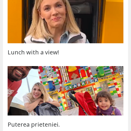
Lunch with a view!
Puterea prieteniei.