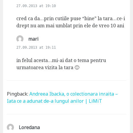
a
27.09.2013 at 19:10
y
s
cred ca da…prin cutiile puse “bine” la tara…ce-i
:
drept nu am mai umblat prin ele de vreo 10 ani
s
mari
a
27.09.2013 at 19:11
y
s
in felul acesta…mi-ai dat o tema pentru
:
urmatoarea vizita la tara 🙂
Pingback:
Andreea Ibacka, o colectionara inraita –
Iata ce a adunat de-a lungul anilor | LiMiT
s
Loredana