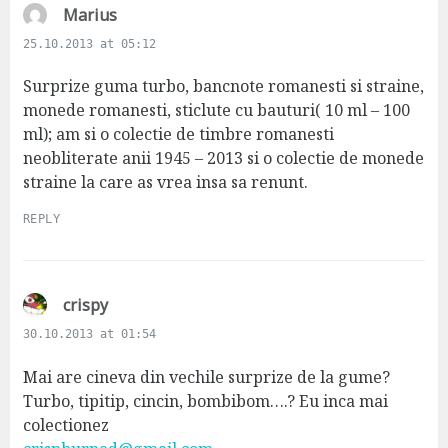
s
Marius
a
25.10.2013 at 05:12
y
s
Surprize guma turbo, bancnote romanesti si straine,
:
monede romanesti, sticlute cu bauturi( 10 ml – 100
ml); am si o colectie de timbre romanesti
neobliterate anii 1945 – 2013 si o colectie de monede
straine la care as vrea insa sa renunt.
REPLY
s
crispy
a
30.10.2013 at 01:54
y
s
Mai are cineva din vechile surprize de la gume?
:
Turbo, tipitip, cincin, bombibom….? Eu inca mai
colectionez