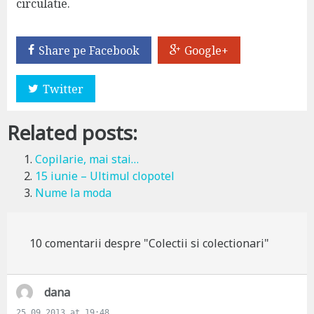
circulatie.
Share pe Facebook
Google+
Twitter
Related posts:
Copilarie, mai stai…
15 iunie – Ultimul clopotel
Nume la moda
10 comentarii despre "Colectii si colectionari"
s
dana
a
25.09.2013 at 19:48