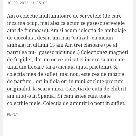
a
30.09.2013 at 15:03
y
s
Am o colectie multumitoare de servetele (de care
:
inca ma ocup, mai ales ca acum se gasesc servetele
atat de frumoase)..Am si acum colectia de ambalaje
de ciocolata, desi n-am mai ”cotizat” cu niciun
ambalaj in ultimii 15 ani.Am trei clasoare (pe al
patrulea nu-l gasesc niciunde..).Colectionez magneti
de frigider, dar nu orice-oricat ci incerc sa am cate
unul din fiecare tara (aici ma ajuta prietenii). Si
colectia mea de suflet, mai nou, este cea de mostre
de parfum…ori in fiola ori in mini-sticlute precum
originalul, la scara mica. Colectia de cutii de chibrit
am uitat-o in Spania…Si cam astea sunt toate
colectiile mele. Colectia de amintiri o port in suflet.
REPLY