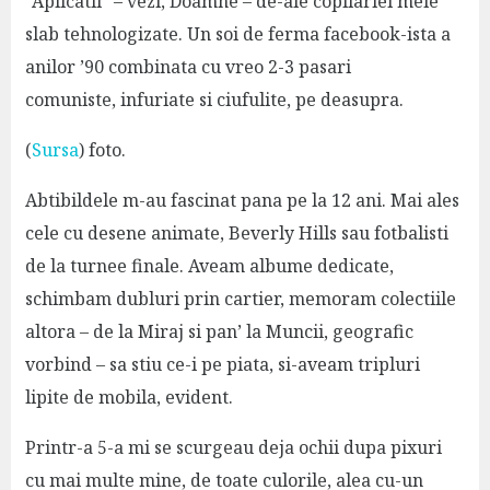
“Aplicatii” – vezi, Doamne – de-ale copilariei mele
slab tehnologizate. Un soi de ferma facebook-ista a
anilor ’90 combinata cu vreo 2-3 pasari
comuniste, infuriate si ciufulite, pe deasupra.
(
Sursa
) foto.
Abtibildele m-au fascinat pana pe la 12 ani. Mai ales
cele cu desene animate, Beverly Hills sau fotbalisti
de la turnee finale. Aveam albume dedicate,
schimbam dubluri prin cartier, memoram colectiile
altora – de la Miraj si pan’ la Muncii, geografic
vorbind – sa stiu ce-i pe piata, si-aveam tripluri
lipite de mobila, evident.
Printr-a 5-a mi se scurgeau deja ochii dupa pixuri
cu mai multe mine, de toate culorile, alea cu-un