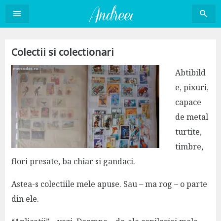
Sari
la
conținut
Colectii si colectionari
Abtibild
e, pixuri,
capace
de metal
turtite,
timbre,
flori presate, ba chiar si gandaci.
Astea-s colectiile mele apuse. Sau – ma rog – o parte
din ele.