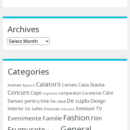
Archives
Archives
Categories
Calatorii
Casa Ibacka
Caritate
Animale
Bijuterii
Concurs
Copii
Câini
Curatenie
cumparaturi
Copilarie
De cuplu
Dansez pentru tine
Design
De casa
Emisiuni TV
interior
De suflet
Distractie
Educatie
Fashion
Evenimente
Familie
Film
General
Frumusete