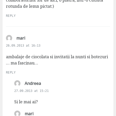
colaboratorilor lor de aici, o piatra, intr-o cutiuta
rotunda de lemn pictat:)
REPLY
s
mari
a
26.09.2013 at 16:13
y
s
ambalaje de ciocolata si invitatii la nunti si botezuri
:
… ma fascinau…
REPLY
s
Andreea
a
27.09.2013 at 15:21
y
s
Si le mai ai?
:
s
mari