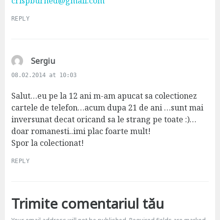
crispburned@gmail.com
REPLY
s
Sergiu
a
08.02.2014 at 10:03
y
s
Salut…eu pe la 12 ani m-am apucat sa colectionez
:
cartele de telefon…acum dupa 21 de ani …sunt mai
inversunat decat oricand sa le strang pe toate :)…
doar romanesti..imi plac foarte mult!
Spor la colectionat!
REPLY
Trimite comentariul tău