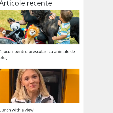
Articole recente
4 jocuri pentru preșcolari cu animale de
pluș.
Lunch with a view!