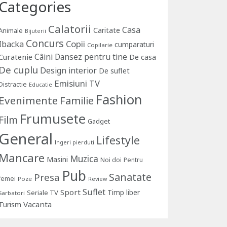
Categories
Calatorii
Casa
Caritate
Animale
Bijuterii
Concurs
Copii
Ibacka
cumparaturi
Copilarie
Câini
Dansez pentru tine
Curatenie
De casa
De cuplu
Design interior
De suflet
Emisiuni TV
Distractie
Educatie
Fashion
Evenimente
Familie
Frumusete
Film
Gadget
General
Lifestyle
Ingeri pierduti
Mancare
Muzica
Masini
Noi doi
Pentru
Pub
Sanatate
Presa
femei
Poze
Review
Suflet
Sport
Timp liber
Seriale TV
Sarbatori
Vacanta
Turism