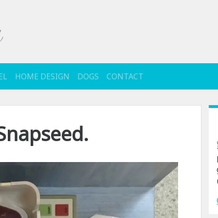
EL
HOME DESIGN
DOGS
CONTACT
 Snapseed.