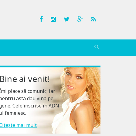
Bine ai venit!
Îmi place să comunic, iar
pentru asta dau vina pe
gene. Cele înscrise în ADN-
ul femeiesc.
Citește mai mult